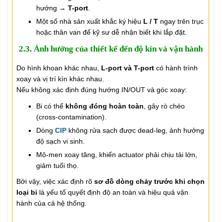
hướng →
T-port
.
Một số nhà sản xuất khắc ký hiệu
L / T
ngay trên trục
hoặc thân van để kỹ sư dễ nhận biết khi lắp đặt.
2.3. Ảnh hưởng của thiết kế đến độ kín và vận hành
Do hình khoan khác nhau,
L-port và T-port
có hành trình
xoay và vị trí kín khác nhau.
Nếu không xác định đúng hướng IN/OUT và góc xoay:
Bi có thể
không đóng hoàn toàn
, gây rò chéo
(cross-contamination).
Dòng
CIP
không rửa sạch được dead-leg, ảnh hưởng
độ sạch vi sinh.
Mô-men xoay tăng, khiến actuator phải chịu tải lớn,
giảm tuổi thọ.
Bởi vậy, việc xác định rõ
sơ đồ dòng chảy trước khi chọn
loại bi
là yếu tố quyết định độ an toàn và hiệu quả vận
hành của cả hệ thống.