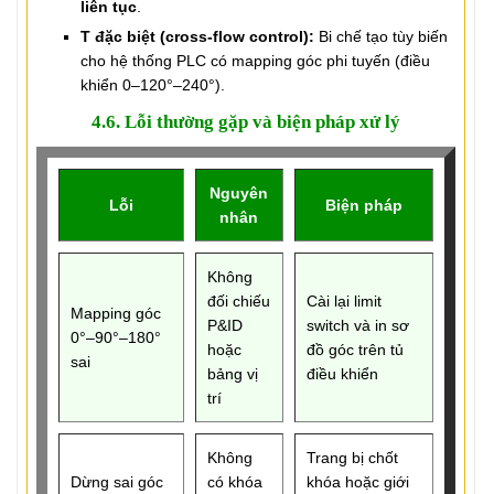
liên tục
.
T đặc biệt (cross-flow control):
Bi chế tạo tùy biến
cho hệ thống PLC có mapping góc phi tuyến (điều
khiển 0–120°–240°).
4.6. Lỗi thường gặp và biện pháp xử lý
Nguyên
Lỗi
Biện pháp
nhân
Không
đối chiếu
Cài lại limit
Mapping góc
P&ID
switch và in sơ
0°–90°–180°
hoặc
đồ góc trên tủ
sai
bảng vị
điều khiển
trí
Không
Trang bị chốt
Dừng sai góc
có khóa
khóa hoặc giới