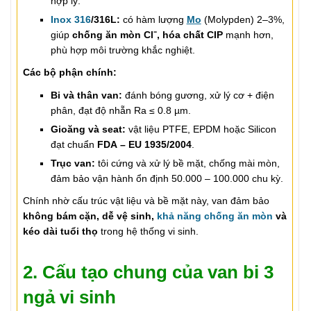
hợp lý.
Inox 316
/316L:
có hàm lượng
Mo
(Molypden) 2–3%,
giúp
chống ăn mòn Cl⁻, hóa chất CIP
mạnh hơn,
phù hợp môi trường khắc nghiệt.
Các bộ phận chính:
Bi và thân van:
đánh bóng gương, xử lý cơ + điện
phân, đạt độ nhẵn Ra ≤ 0.8 µm.
Gioăng và seat:
vật liệu PTFE, EPDM hoặc Silicon
đạt chuẩn
FDA – EU 1935/2004
.
Trục van:
tôi cứng và xử lý bề mặt, chống mài mòn,
đảm bảo vận hành ổn định 50.000 – 100.000 chu kỳ.
Chính nhờ cấu trúc vật liệu và bề mặt này, van đảm bảo
không bám cặn, dễ vệ sinh,
khả năng chống ăn mòn
và
kéo dài tuổi thọ
trong hệ thống vi sinh.
2. Cấu tạo chung của van bi 3
ngả vi sinh