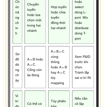
Ch
hoặc
Chuyển
ức
Hợp tuyến
select
tuyến
nă
hoặc chia
dùng L-
hoặc lựa
ng
tuyến
port. Mix
chọn một
ch
đồng thời
hoặc
trong hai
ín
hai nhánh
distribute
nhánh
h
dùng T-
port
A↔B↔C
Sơ
cùng
Xem P&ID
đồ
A↔B hoặc
thông
trước khi
dò
A↔C.
hoặc A↔B
chọn.
ng
Cổng còn
hay A↔C
Tránh lắp
ch
lại đóng
tùy
sai vị trí IN
ảy
mapping
Vị
Nếu cần
trí
Tùy phiên
Có thể có
cô lập
đó
bản.