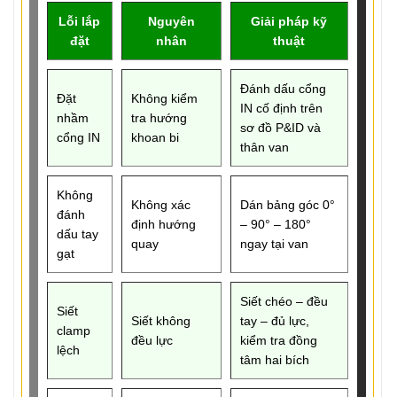
Lỗi lắp
Nguyên
Giải pháp kỹ
đặt
nhân
thuật
Đánh dấu cổng
Đặt
Không kiểm
IN cố định trên
nhầm
tra hướng
sơ đồ P&ID và
cổng IN
khoan bi
thân van
Không
Không xác
Dán bảng góc 0°
đánh
định hướng
– 90° – 180°
dấu tay
quay
ngay tại van
gạt
Siết chéo – đều
Siết
Siết không
tay – đủ lực,
clamp
đều lực
kiểm tra đồng
lệch
tâm hai bích