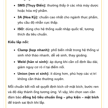
SMS (Thụy Điển):
thường thấy ở các nhà máy dược
hoặc hóa mỹ phẩm.
3A (Hoa Kỳ):
chuẩn cao nhất cho ngành thực phẩm,
yêu cầu độ nhẵn cực thấp.
ISO:
dùng cho hệ thống xuất nhập quốc tế, tương
thích đa tiêu chuẩn.
Kiểu lắp nối:
Clamp (kẹp nhanh):
phổ biến nhất trong hệ thống vi
sinh nhờ tháo nhanh, dễ vệ sinh, thay gioăng.
Weld (hàn vi sinh):
áp dụng khi cần cố định lâu dài,
giảm nguy cơ rò rỉ tại điểm nối.
Union (ren vi sinh):
ít dùng hơn, phù hợp các vị trí
không cần tháo thường xuyên.
Mỗi chuẩn kết nối sẽ quyết định kích cỡ mặt bích, bước ren
và độ dày thành ống tương ứng. Vì vậy, khi chọn van cần
đảm bảo
đồng bộ tiêu chuẩn ống – phụ kiện – mặt bích
để tránh sai lệch khi lắp.