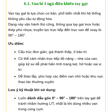
6.1. Van bi 3 ngả điều khiển tay gạt
Van tay gạt là lựa chọn cơ bản, phổ biến nhất khi hệ thống
không yêu cầu tự động hóa.
Dạng này vận hành thủ công, thông qua tay gạt inox hoặc
thép phủ nhựa, truyền lực trực tiếp đến trục van để xoay bi
90° – 180°.
Ưu điểm:
Cấu trúc đơn giản, giá thành thấp, ít bảo trì.
Có thể cảm nhận trực tiếp độ nặng – nhẹ của van,
giúp kỹ sư dễ phát hiện tình trạng kẹt, hở hoặc sai vị
trí.
Dễ tháo lắp, phù hợp các điểm van nhỏ hoặc khu vực
thao tác thường xuyên.
Lưu ý kỹ thuật khi sử dụng:
Luôn
đánh dấu góc 0° – 90° – 180°
trên tay gạt để
tránh nhầm hướng L/T, nhất là khi dùng nhiều van
trong cùng cụm.