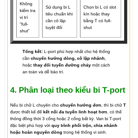
Không
Sử dụng bi L
Chọn bi L có slot
kiểm tra
tiêu chuẩn khi
kín hoặc thay
vị trí
cần cô lập
bằng T có full-
“full-
tuyệt đối
shut
shut”
Tổng kết:
L-port phù hợp nhất cho hệ thống
cần
chuyển hướng dòng, cô lập nhánh
,
hoặc
thay đổi tuyến đường chảy
một cách
an toàn và dễ bảo trì.
4. Phân loại theo kiểu bi T-port
Nếu bi chữ L chuyên cho
chuyển hướng đơn
, thì bi chữ
T
được thiết kế để
kết nối đa tuyến linh hoạt hơn
, có thể
thông đồng thời 3 cổng hoặc 2 cổng bất kỳ. Van bi T-port
đặc biệt phù hợp với
quy trình phối trộn, chia nhánh
hoặc hoàn nguyên dòng
trong hệ thống vi sinh.