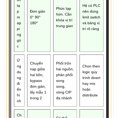
tạ
Hệ có PLC
Phức tạp
p
Đơn giản
nên dùng
hơn. Cần
m
0° 90°
limit switch
khóa vị trí
ap
180°
và bảng vị
trung gian
pi
trí rõ ràng
ng
gó
c
Ứ
Chuyển
Phối trộn
ng
Chọn theo
nạp giữa
hai nguồn,
dụ
logic quy
hai bồn,
phân phối
ng
trình divert
bypass
song
đi
hay mix
đơn giản,
song,
ển
hoặc
lấy mẫu 1
vòng CIP
hì
distribute
trong 2
đa nhánh
nh
Ch