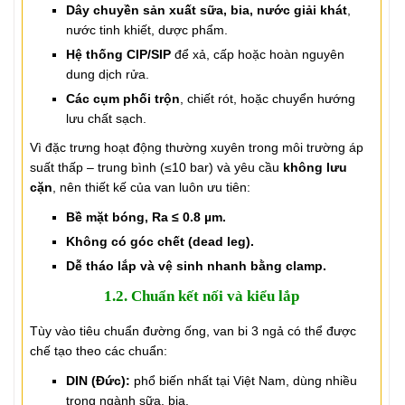
Dây chuyền sản xuất sữa, bia, nước giải khát
,
nước tinh khiết, dược phẩm.
Hệ thống CIP/SIP
để xả, cấp hoặc hoàn nguyên
dung dịch rửa.
Các cụm phối trộn
, chiết rót, hoặc chuyển hướng
lưu chất sạch.
Vì đặc trưng hoạt động thường xuyên trong môi trường áp
suất thấp – trung bình (≤10 bar) và yêu cầu
không lưu
cặn
, nên thiết kế của van luôn ưu tiên:
Bề mặt bóng, Ra ≤ 0.8 µm.
Không có góc chết (dead leg).
Dễ tháo lắp và vệ sinh nhanh bằng clamp.
1.2. Chuẩn kết nối và kiểu lắp
Tùy vào tiêu chuẩn đường ống, van bi 3 ngả có thể được
chế tạo theo các chuẩn:
DIN (Đức):
phổ biến nhất tại Việt Nam, dùng nhiều
trong ngành sữa, bia.