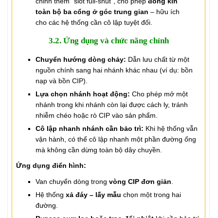
chỉnh thêm “slot full-shut”, cho phép
đóng kín
toàn bộ ba cổng ở góc trung gian
– hữu ích
cho các hệ thống cần cô lập tuyệt đối.
3.2. Ứng dụng và chức năng chính
Chuyển hướng dòng chảy:
Dẫn lưu chất từ một
nguồn chính sang hai nhánh khác nhau (ví dụ: bồn
nạp và bồn CIP).
Lựa chọn nhánh hoạt động:
Cho phép mở một
nhánh trong khi nhánh còn lại được cách ly, tránh
nhiễm chéo hoặc rò CIP vào sản phẩm.
Cô lập nhanh nhánh cần bảo trì:
Khi hệ thống vẫn
vận hành, có thể cô lập nhanh một phần đường ống
mà không cần dừng toàn bộ dây chuyền.
Ứng dụng điển hình:
Van chuyển dòng trong
vòng CIP đơn giản
.
Hệ thống
xả đáy – lấy mẫu
chọn một trong hai
đường.