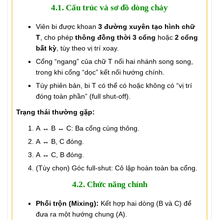
4.1. Cấu trúc và sơ đồ dòng chảy
Viên bi được khoan
3 đường xuyên tạo hình chữ
T
, cho phép
thông đồng thời 3 cổng
hoặc
2 cổng
bất kỳ
, tùy theo vị trí xoay.
Cổng “ngang” của chữ T nối hai nhánh song song,
trong khi cổng “dọc” kết nối hướng chính.
Tùy phiên bản, bi T có thể có hoặc không có “vị trí
đóng toàn phần” (full shut-off).
Trạng thái thường gặp:
A ↔ B ↔ C: Ba cổng cùng thông.
A ↔ B, C đóng.
A ↔ C, B đóng.
(Tùy chọn) Góc full-shut: Cô lập hoàn toàn ba cổng.
4.2. Chức năng chính
Phối trộn (Mixing):
Kết hợp hai dòng (B và C) để
đưa ra một hướng chung (A).