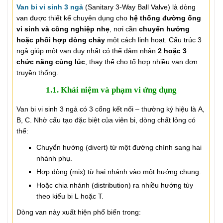
Van bi vi sinh 3 ngả
(Sanitary 3-Way Ball Valve) là dòng
van được thiết kế chuyên dụng cho
hệ thống đường ống
vi sinh và công nghiệp nhẹ
, nơi cần
chuyển hướng
hoặc phối hợp dòng chảy
một cách linh hoạt. Cấu trúc 3
ngả giúp một van duy nhất có thể đảm nhận
2 hoặc 3
chức năng cùng lúc
, thay thế cho tổ hợp nhiều van đơn
truyền thống.
1.1. Khái niệm và phạm vi ứng dụng
Van bi vi sinh 3 ngả có 3 cổng kết nối – thường ký hiệu là A,
B, C. Nhờ cấu tạo đặc biệt của viên bi, dòng chất lỏng có
thể:
Chuyển hướng (divert) từ một đường chính sang hai
nhánh phụ.
Hợp dòng (mix) từ hai nhánh vào một hướng chung.
Hoặc chia nhánh (distribution) ra nhiều hướng tùy
theo kiểu bi L hoặc T.
Dòng van này xuất hiện phổ biến trong: