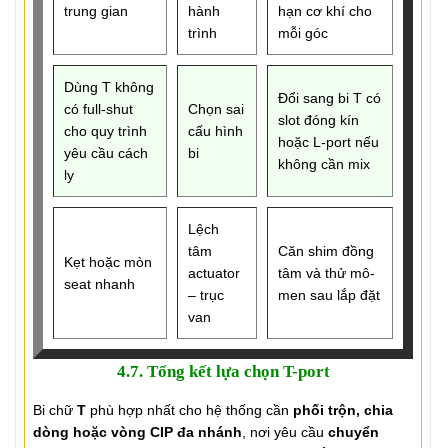
trung gian
hành
hạn cơ khí cho
trình
mỗi góc
Dùng T không
Đổi sang bi T có
có full-shut
Chọn sai
slot đóng kín
cho quy trình
cấu hình
hoặc L-port nếu
yêu cầu cách
bi
không cần mix
ly
Lệch
tâm
Căn shim đồng
Kẹt hoặc mòn
actuator
tâm và thử mô-
seat nhanh
– trục
men sau lắp đặt
van
4.7. Tổng kết lựa chọn T-port
Bi chữ
T
phù hợp nhất cho hệ thống cần
phối trộn, chia
dòng hoặc vòng CIP đa nhánh
, nơi yêu cầu
chuyển