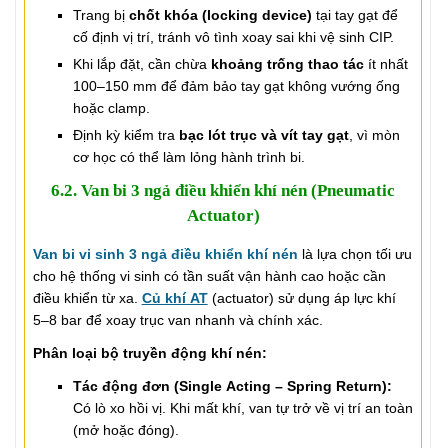
Trang bị
chốt khóa (locking device)
tại tay gạt để
cố định vị trí, tránh vô tình xoay sai khi vệ sinh CIP.
Khi lắp đặt, cần chừa
khoảng trống thao tác
ít nhất
100–150 mm để đảm bảo tay gạt không vướng ống
hoặc clamp.
Định kỳ kiểm tra
bạc lót trục và vít tay gạt
, vì mòn
cơ học có thể làm lỏng hành trình bi.
6.2. Van bi 3 ngả điều khiển khí nén (Pneumatic
Actuator)
Van bi vi sinh 3 ngả điều khiển khí nén
là lựa chọn tối ưu
cho hệ thống vi sinh có tần suất vận hành cao hoặc cần
điều khiển từ xa.
Củ khí AT
(actuator) sử dụng áp lực khí
5–8 bar để xoay trục van nhanh và chính xác.
Phân loại bộ truyền động khí nén:
Tác động đơn (Single Acting – Spring Return):
Có lò xo hồi vị. Khi mất khí, van tự trở về vị trí an toàn
(mở hoặc đóng).