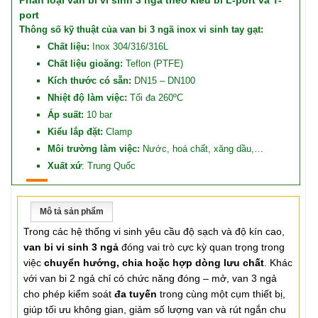
Phân loại van bi vi sinh 3 ngả theo kiểu bi L-port và T-
port
Thông số kỹ thuật của van bi 3 ngã inox vi sinh tay gạt:
Chất liệu:
Inox 304/316/316L
Chất liệu gioăng:
Teflon (PTFE)
Kích thước có sẵn:
DN15 – DN100
Nhiệt độ làm việc:
Tối đa 260ºC
Áp suất:
10 bar
Kiểu lắp đặt:
Clamp
Môi trường làm việc:
Nước, hoá chất, xăng dầu,…
Xuất xứ
:
Trung Quốc
Mô tả sản phẩm
Trong các hệ thống vi sinh yêu cầu độ sạch và độ kín cao,
van bi vi sinh 3 ngả
đóng vai trò cực kỳ quan trọng trong
việc
chuyển hướng, chia hoặc hợp dòng lưu chất
. Khác
với van bi 2 ngả chỉ có chức năng đóng – mở, van 3 ngả
cho phép kiểm soát
đa tuyến
trong cùng một cụm thiết bị,
giúp tối ưu không gian, giảm số lượng van và rút ngắn chu