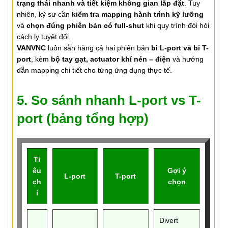
trạng thái nhanh và tiết kiệm không gian lắp đặt
. Tuy
nhiên, kỹ sư cần
kiểm tra mapping hành trình kỹ lưỡng
và
chọn đúng phiên bản có full-shut
khi quy trình đòi hỏi
cách ly tuyệt đối.
VANVNC
luôn sẵn hàng cả hai phiên bản
bi L-port và bi T-
port
, kèm
bộ tay gạt, actuator khí nén – điện
và hướng
dẫn mapping chi tiết cho từng ứng dụng thực tế.
5. So sánh nhanh L-port vs T-
port (bảng tổng hợp)
Ti
êu
Gợi ý
L-port
T-port
ch
chọn
í
Divert