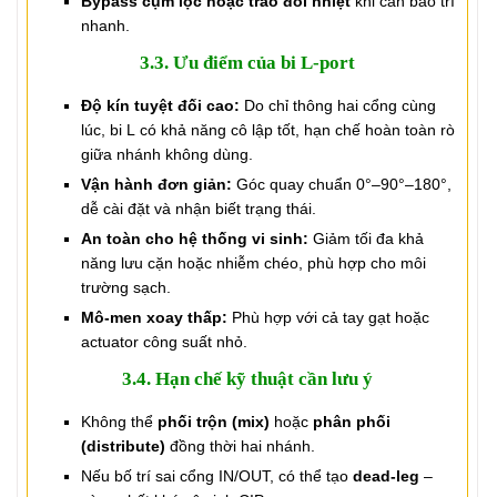
Bypass cụm lọc hoặc trao đổi nhiệt
khi cần bảo trì
nhanh.
3.3. Ưu điểm của bi L-port
Độ kín tuyệt đối cao:
Do chỉ thông hai cổng cùng
lúc, bi L có khả năng cô lập tốt, hạn chế hoàn toàn rò
giữa nhánh không dùng.
Vận hành đơn giản:
Góc quay chuẩn 0°–90°–180°,
dễ cài đặt và nhận biết trạng thái.
An toàn cho hệ thống vi sinh:
Giảm tối đa khả
năng lưu cặn hoặc nhiễm chéo, phù hợp cho môi
trường sạch.
Mô-men xoay thấp:
Phù hợp với cả tay gạt hoặc
actuator công suất nhỏ.
3.4. Hạn chế kỹ thuật cần lưu ý
Không thể
phối trộn (mix)
hoặc
phân phối
(distribute)
đồng thời hai nhánh.
Nếu bố trí sai cổng IN/OUT, có thể tạo
dead-leg
–