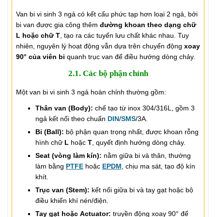
Van bi vi sinh 3 ngả có kết cấu phức tạp hơn loại 2 ngả, bởi
bi van được gia công thêm
đường khoan theo dạng chữ
L hoặc chữ T
, tạo ra các tuyến lưu chất khác nhau. Tuy
nhiên, nguyên lý hoạt động vẫn dựa trên chuyển động
xoay
90° của viên bi
quanh trục van để điều hướng dòng chảy.
2.1. Các bộ phận chính
Một van bi vi sinh 3 ngả hoàn chỉnh thường gồm:
Thân van (Body):
chế tạo từ inox 304/316L, gồm 3
ngả kết nối theo chuẩn
DIN
/
SMS
/3A.
Bi (Ball):
bộ phận quan trọng nhất, được khoan rỗng
hình chữ
L
hoặc
T
, quyết định hướng dòng chảy.
Seat (vòng làm kín):
nằm giữa bi và thân, thường
làm bằng
PTFE
hoặc
EPDM
, chịu ma sát, tạo độ kín
khít.
Trục van (Stem):
kết nối giữa bi và tay gạt hoặc bộ
điều khiển khí nén/điện.
Tay gạt hoặc Actuator:
truyền động xoay 90° để