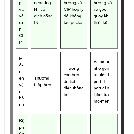
g
dead-leg
hướng xả
hướng xả
và
khi cố
CIP hợp lý
và góc
vệ
định cổng
để không
quay khi
sin
IN
tạo pocket
thiết kế
h
CI
P
M
Actuator
ô-
Thường
nhỏ gọn
m
cao hơn
ưu tiên L-
en
Thường
do tiết
port. T-
vậ
thấp hơn
diện thông
port cần
n
lớn
kiểm tra
hà
mô-men
nh
Độ
ph
ức