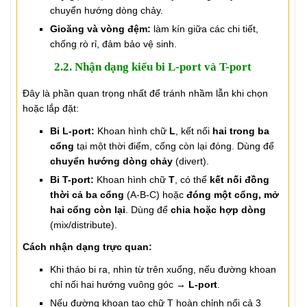
chuyển hướng dòng chảy.
Gioăng và vòng đệm:
làm kín giữa các chi tiết,
chống rò rỉ, đảm bảo vệ sinh.
2.2. Nhận dạng kiểu bi L-port và T-port
Đây là phần quan trọng nhất để tránh nhầm lẫn khi chọn
hoặc lắp đặt:
Bi L-port:
Khoan hình chữ
L
, kết nối
hai trong ba
cổng
tại một thời điểm, cổng còn lại đóng. Dùng để
chuyển hướng dòng chảy
(divert).
Bi T-port:
Khoan hình chữ
T
, có thể
kết nối đồng
thời cả ba cổng
(A-B-C) hoặc
đóng một cổng, mở
hai cổng còn lại
. Dùng để
chia hoặc hợp dòng
(mix/distribute).
Cách nhận dạng trực quan:
Khi tháo bi ra, nhìn từ trên xuống, nếu đường khoan
chỉ nối hai hướng vuông góc →
L-port
.
Nếu đường khoan tạo chữ T hoàn chỉnh nối cả 3