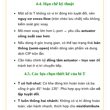
4.4. Hạn chế kỹ thuật
Một số bi T không có vị trí đóng kín tuyệt đối, nên
nguy cơ cross-flow
(trộn chéo lưu chất) nếu không
kiểm soát góc xoay.
Mô-men xoay lớn hơn L-port → yêu cầu
actuator
công suất cao hơn
.
Nếu dừng ở góc trung gian, có thể tạo trạng thái
bán
thông (semi-open)
khiến dòng sản phẩm và dung
dịch CIP trộn lẫn.
Cần hiệu chỉnh kỹ
đồng tâm actuator – trục van
để
tránh kẹt ở vị trí chuyển tiếp.
4.5. Các lựa chọn thiết kế của bi T
T có full-shut:
Có khe đóng kín hoàn toàn cả ba
cổng ở góc 45° hoặc 135°. Phù hợp quy trình cần
cô
lập tuyệt đối
.
T luôn thông hai nhánh:
Không có vị trí đóng hoàn
toàn; vận hành nhanh, thích hợp cho
mix/distribute