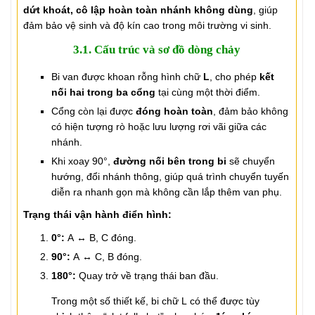
dứt khoát, cô lập hoàn toàn nhánh không dùng
, giúp
đảm bảo vệ sinh và độ kín cao trong môi trường vi sinh.
3.1. Cấu trúc và sơ đồ dòng chảy
Bi van được khoan rỗng hình chữ
L
, cho phép
kết
nối hai trong ba cổng
tại cùng một thời điểm.
Cổng còn lại được
đóng hoàn toàn
, đảm bảo không
có hiện tượng rò hoặc lưu lượng rơi vãi giữa các
nhánh.
Khi xoay 90°,
đường nối bên trong bi
sẽ chuyển
hướng, đổi nhánh thông, giúp quá trình chuyển tuyến
diễn ra nhanh gọn mà không cần lắp thêm van phụ.
Trạng thái vận hành điển hình:
0°:
A ↔ B, C đóng.
90°:
A ↔ C, B đóng.
180°:
Quay trở về trạng thái ban đầu.
Trong một số thiết kế, bi chữ L có thể được tùy