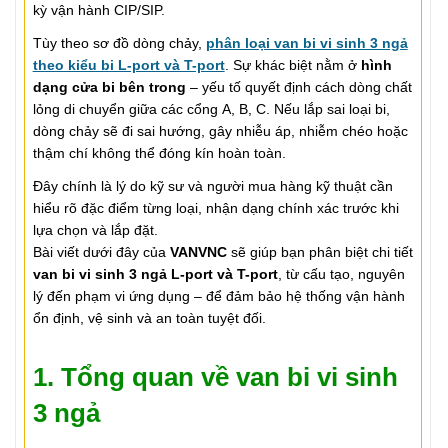
kỳ vận hành CIP/SIP.
Tùy theo sơ đồ dòng chảy,
phân loại van bi vi sinh 3 ngả
theo kiểu bi L-port và T-port
. Sự khác biệt nằm ở
hình
dạng cửa bi bên trong
– yếu tố quyết định cách dòng chất
lỏng di chuyển giữa các cổng A, B, C. Nếu lắp sai loại bi,
dòng chảy sẽ đi sai hướng, gây nhiễu áp, nhiễm chéo hoặc
thậm chí không thể đóng kín hoàn toàn.
Đây chính là lý do kỹ sư và người mua hàng kỹ thuật cần
hiểu rõ đặc điểm từng loại, nhận dạng chính xác trước khi
lựa chọn và lắp đặt.
Bài viết dưới đây của
VANVNC
sẽ giúp bạn phân biệt chi tiết
van bi vi sinh 3 ngả L-port và T-port
, từ cấu tạo, nguyên
lý đến phạm vi ứng dụng – để đảm bảo hệ thống vận hành
ổn định, vệ sinh và an toàn tuyệt đối.
1. Tổng quan về van bi vi sinh
3 ngả