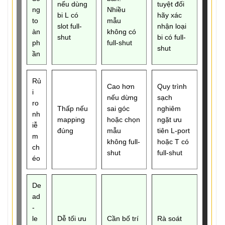
nếu dùng
tuyệt đối
ng
Nhiều
bi L có
hãy xác
to
mẫu
slot full-
nhận loại
àn
không có
shut
bi có full-
ph
full-shut
shut
ần
Rủ
Cao hơn
Quy trình
i
nếu dừng
sạch
ro
Thấp nếu
sai góc
nghiêm
nh
mapping
hoặc chọn
ngặt ưu
iễ
đúng
mẫu
tiên L-port
m
không full-
hoặc T có
ch
shut
full-shut
éo
De
ad
-
le
Dễ tối ưu
Cần bố trí
Rà soát