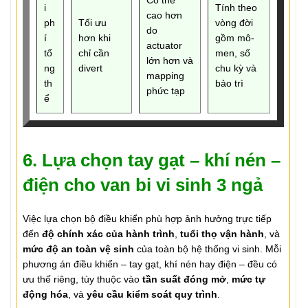
Có thể
i
Tính theo
cao hơn
ph
Tối ưu
vòng đời
do
í
hơn khi
gồm mô-
actuator
tổ
chỉ cần
men, số
lớn hơn và
ng
divert
chu kỳ và
mapping
th
bảo trì
phức tạp
ể
6. Lựa chọn tay gạt – khí nén –
điện cho van bi vi sinh 3 ngả
Việc lựa chọn bộ điều khiển phù hợp ảnh hưởng trực tiếp
đến
độ chính xác của hành trình
,
tuổi thọ vận hành
, và
mức độ an toàn vệ sinh
của toàn bộ hệ thống vi sinh. Mỗi
phương án điều khiển – tay gạt, khí nén hay điện – đều có
ưu thế riêng, tùy thuộc vào
tần suất đóng mở
,
mức tự
động hóa
, và
yêu cầu kiểm soát quy trình
.