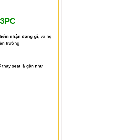
– 3PC
điểm nhận dạng gì
, và hệ
iện trường.
để thay seat là gần như
.