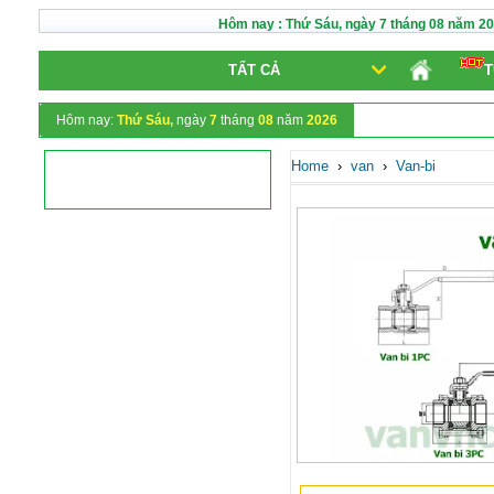
Hôm nay :
Thứ Sáu,
ngày
7
tháng
08
năm
20
TẤT CẢ
T
Hôm nay:
Thứ Sáu,
ngày
7
tháng
08
năm
2026
Home
›
van
›
Van-bi