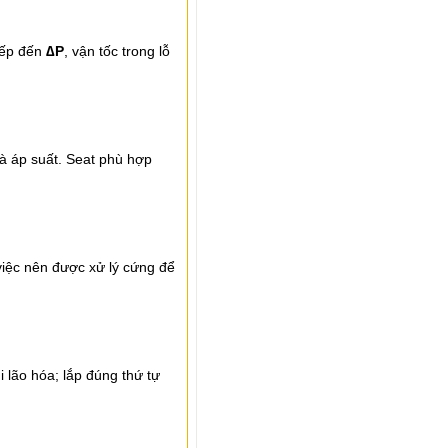
iếp đến
∆P
, vận tốc trong lỗ
và áp suất. Seat phù hợp
việc nên được xử lý cứng để
i lão hóa; lắp đúng thứ tự