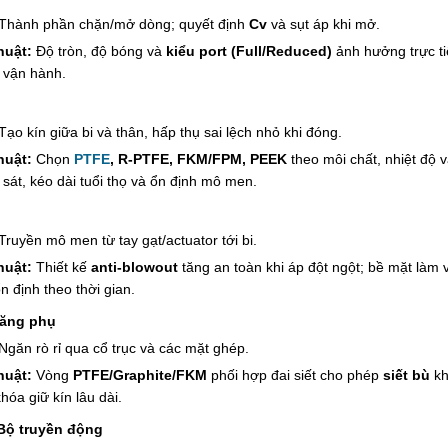
Thành phần chặn/mở dòng; quyết định
Cv
và sụt áp khi mở.
huật:
Độ tròn, độ bóng và
kiểu port (Full/Reduced)
ảnh hưởng trực t
 vận hành.
Tạo kín giữa bi và thân, hấp thụ sai lệch nhỏ khi đóng.
huật:
Chọn
PTFE
, R-PTFE, FKM/FPM, PEEK
theo môi chất, nhiệt độ 
sát, kéo dài tuổi thọ và ổn định mô men.
Truyền mô men từ tay gạt/actuator tới bi.
huật:
Thiết kế
anti-blowout
tăng an toàn khi áp đột ngột; bề mặt làm 
 định theo thời gian.
oăng phụ
Ngăn rò rỉ qua cổ trục và các mặt ghép.
huật:
Vòng
PTFE/Graphite/FKM
phối hợp đai siết cho phép
siết bù
kh
hóa giữ kín lâu dài.
 Bộ truyền động