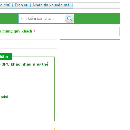
ng chủ
Dịch vụ
Nhận tin khuyến mãi
ng quý khách
Vanvnc.com là đơn vị hàng đầu cung cấp vật tư phụ kiện in
phẩm
 – 3PC khác nhau như thế
 mini