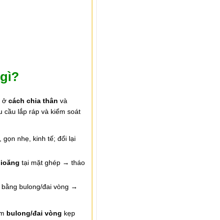
 gì?
à ở
cách chia thân
và
u cầu lắp ráp và kiểm soát
gọn nhẹ, kinh tế; đổi lại
ioăng
tại mặt ghép → tháo
p bằng bulong/đai vòng →
ụm
bulong/đai vòng
kẹp