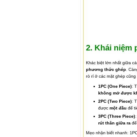
2. Khái niệm 
Khác biệt lớn nhất giữa c
phương thức ghép
. Càn
rò rỉ ở các mặt ghép cũng
1PC (One Piece)
: 
không mở được k
2PC (Two Piece)
: 
được
một đầu
để ti
3PC (Three Piece)
rút thân giữa ra
để 
Mẹo nhận biết nhanh: 1PC