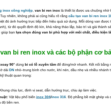
g inox công nghiệp
,
van bi ren inox
là thiết bị được ưa chuộng nhờ
 Tuy nhiên, không phải ai cũng hiểu rõ rằng
cấu tạo van bi ren inox 
iệt đó ảnh hưởng trực tiếp đến hiệu quả sử dụng. Mỗi dòng van được t
nh), từ đó quyết định độ kín, khả năng tháo lắp, bảo trì và giá thành 
i giúp bạn
lựa chọn đúng van bi phù hợp với môi chất, điều kiện l
van bi ren inox và các bộ phận cơ b
u
xoay 90°
dùng
bi có lỗ xuyên tâm
để đóng/mở nhanh. Kết nối bằng 
 ở dải
DN
nhỏ–trung bình cho nước, khí nén, dầu nhẹ và nhiều nhánh ti
kỹ thuật quan trọng:
Khung chịu lực, định vị seat, dẫn hướng trục, chịu áp làm việc.
huật:
Vật liệu phổ biến
inox 304
/
inox 316
. Độ phẳng bề mặt ghép và c
à độ bền ren.