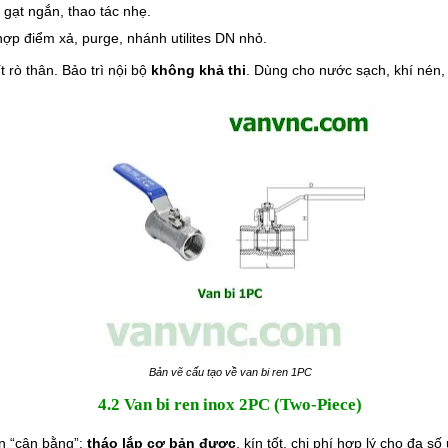
 gạt ngắn, thao tác nhẹ.
ợp điểm xả, purge, nhánh utilites DN nhỏ.
t rò thân. Bảo trì nội bộ
không khả thi
. Dùng cho nước sạch, khí nén,
Bản vẽ cấu tạo về van bi ren 1PC
4.2 Van bi ren inox 2PC (Two-Piece)
n “cân bằng”:
tháo lắp cơ bản được
, kín tốt, chi phí hợp lý cho đa 