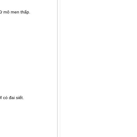
iữ mô men thấp.
có đai siết.