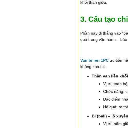
khối thân giữa.
3. Cấu tạo ch
Phần này đi thẳng vào “bê
quả trong vận hành – bảo t
Van bi ren 1PC
ưu tiên
li
không khả thi.
Thân van liền khối
Vị trí: toàn 
Chức năng: ch
Đặc điểm nhậ
Hệ quả: rò t
Bi (ball) – lỗ xuyê
Vị trí: nằm gi