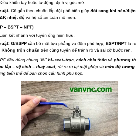
Điều khiển tay hoặc tự động, định vị góc mở.
huật:
Cổ gắn theo chuẩn lắp đặt phổ biến giúp
đổi sang khí nén/điện
 ∆P, nhiệt độ
và hệ số an toàn mô men.
PP – BSPT – NPT)
Liên kết nhanh với tuyến ống hiện hữu.
huật:
G/BSPP
cần bề mặt tựa phẳng và đệm phù hợp;
BSPT/NPT
là r
.
Không trộn chuẩn
trên cùng tuyến để tránh rò và sai cỡ bước ren.
PC đều dùng chung “lõi”
bi–seat–trục
,
cách chia thân
và
phương th
o lắp – vệ sinh – thay seat
, rủi ro rò tại mặt ghép và
mức độ tương 
từng biến thể để bạn chọn cấu hình phù hợp.