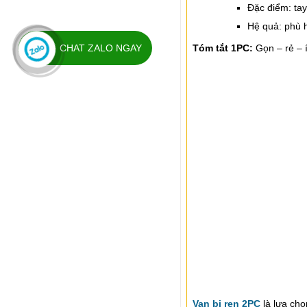
Đặc điểm: tay
Hệ quả: phù h
CHAT ZALO NGAY
Tóm tắt 1PC:
Gọn – rẻ – í
Van bi ren 2PC
là lựa chọ