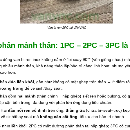
Van bi ren 2PC tại VANVNC
phân mảnh thân: 1PC – 2PC – 3PC là
ác dòng van bi ren inox không nằm ở “bi xoay 90°” (vốn giống nhau) m
g nhiều mảnh thân, khả năng tháo lắp/bảo trì càng linh hoạt, nhưng yê
 cao hơn.
Thân
đúc liền khối
, gần như không có mặt ghép trên thân → ít điểm rò, 
hoang trong
để vệ sinh/thay seat.
Thân gồm
hai mảnh
(thân chính + nắp ghép) siết ren hoặc bulong, có
g
ếp cận bên trong; đa dụng với phần lớn ứng dụng tiêu chuẩn.
: Hai
đầu nối ren cố định
trên ống,
thân giữa
(chứa bi–seat–trục) kẹ
vệ sinh/thay seat mà
không cần cắt ống
, tối ưu cho bảo trì nhanh.
 nhìn liền khối; 2PC có
một
đường phân thân tại nắp ghép; 3PC có c