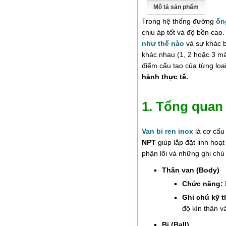
Mô tả sản phẩm
Trong hệ thống đường
ốn
chịu áp tốt và độ bền cao.
như thế nào
và sự khác b
khác nhau (1, 2 hoặc 3 mả
điểm cấu tạo của từng loạ
hành thực tế.
1. Tổng quan 
Van bi ren inox
là cơ cấ
NPT
giúp lắp đặt linh hoạt
phận lõi và những ghi chú 
Thân van (Body)
Chức năng:
Ghi chú kỹ t
độ kín thân v
Bi (Ball)