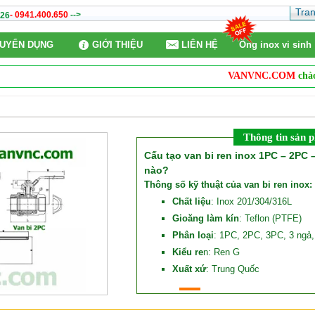
Tra
- 0941.400.650
-->
26
UYỂN DỤNG
GIỚI THIỆU
LIÊN HỆ
Ống inox vi sinh
VANVNC.COM
chào mừ
Thông tin sản 
Cấu tạo van bi ren inox 1PC – 2PC
nào?
Thông số kỹ thuật của van bi ren inox:
Chất liệu
: Inox 201/304/316L
Gioăng làm kín
: Teflon (PTFE)
Phân loại
: 1PC, 2PC, 3PC, 3 ngả,
Kiểu re
n: Ren G
Xuất xứ
: Trung Quốc