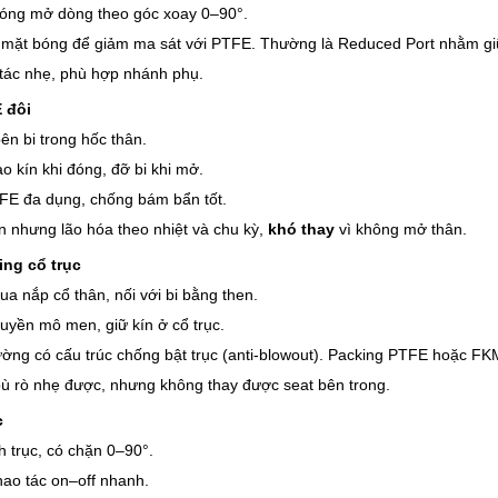
óng mở dòng theo góc xoay 0–90°.
 mặt bóng để giảm ma sát với PTFE. Thường là Reduced Port nhằm g
 tác nhẹ, phù hợp nhánh phụ.
 đôi
 bên bi trong hốc thân.
o kín khi đóng, đỡ bi khi mở.
FE đa dụng, chống bám bẩn tốt.
n nhưng lão hóa theo nhiệt và chu kỳ,
khó thay
vì không mở thân.
ing cổ trục
qua nắp cổ thân, nối với bi bằng then.
uyền mô men, giữ kín ở cổ trục.
ờng có cấu trúc chống bật trục (anti-blowout). Packing PTFE hoặc FKM 
bù rò nhẹ được, nhưng không thay được seat bên trong.
c
ỉnh trục, có chặn 0–90°.
ao tác on–off nhanh.