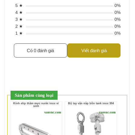
5 ★
0%
4 ★
0%
3 ★
0%
2 ★
0%
1 ★
0%
Có 0 đánh giá
Viết đánh giá
Sản phẩm cùng loại
Kính elip thăm mực nước inox vi
Bộ tay vặn nắp bồn tank inox 304
sinh