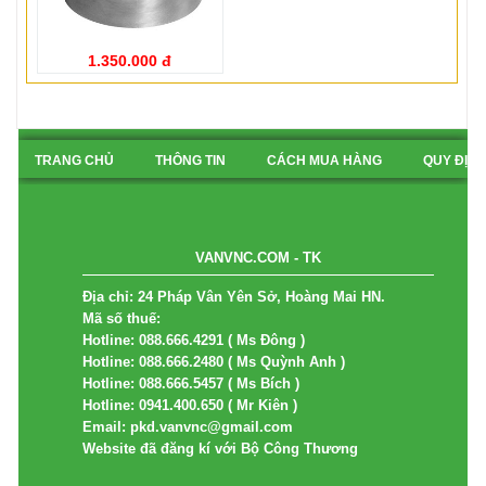
1.350.000 đ
TRANG CHỦ
THÔNG TIN
CÁCH MUA HÀNG
QUY ĐỊN
BẢN ĐỒ
VANVNC.COM - TK
Địa chỉ: 24 Pháp Vân Yên Sở, Hoàng Mai HN.
Mã số thuế:
Hotline: 088.666.4291 ( Ms Đông )
Hotline: 088.666.2480 ( Ms Quỳnh Anh )
Hotline: 088.666.5457 ( Ms Bích )
Hotline: 0941.400.650 ( Mr Kiên )
Email: pkd.vanvnc@gmail.com
Website đã đăng kí với Bộ Công Thương