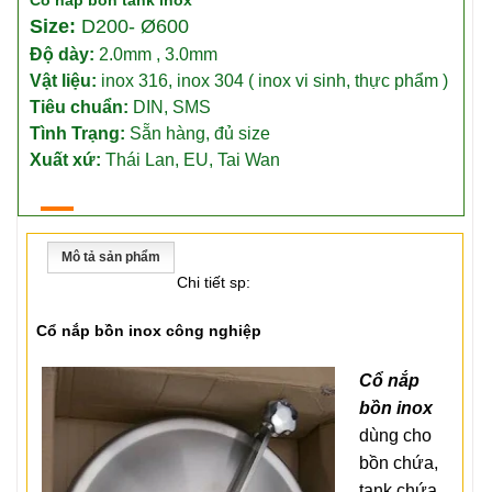
Cổ nắp bồn tank inox
Size:
D200- Ø600
Độ dày:
2.0mm , 3.0mm
Vật liệu:
inox 316, inox 304 ( inox vi sinh, thực phẩm )
Tiêu chuẩn:
DIN, SMS
Tình Trạng:
Sẵn hàng, đủ size
Xuất xứ:
Thái Lan, EU, Tai Wan
Mô tả sản phẩm
Chi tiết sp:
Cổ nắp bồn inox công nghiệp
Cổ nắp
bồn inox
dùng cho
bồn chứa,
tank chứa