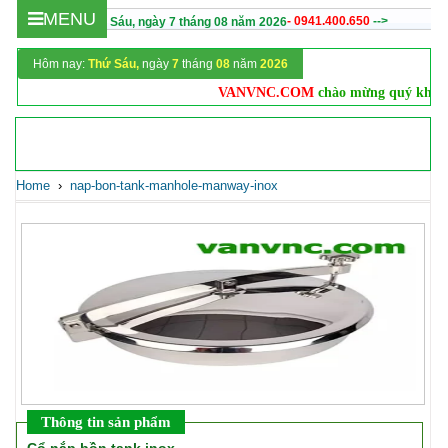
MENU
- 0941.400.650
-->
Hôm nay :
Thứ Sáu,
ngày
7
tháng
08
năm
2026
Hôm nay:
Thứ Sáu,
ngày
7
tháng
08
năm
2026
VANVNC.COM
chào mừng quý khách
V
Home
›
nap-bon-tank-manhole-manway-inox
Thông tin sản phẩm