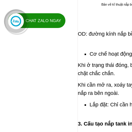
Bản vẽ kĩ thuật nắp b
CHAT ZALO NGAY
OD: đường kính nắp b
Cơ chế hoạt độn
Khi ở trạng thái đóng,
chặt chắc chắn.
Khi cần mở ra, xoáy ta
nắp ra bên ngoài.
Lắp đặt: Chỉ cần 
3. Cấu tạo nắp tank i