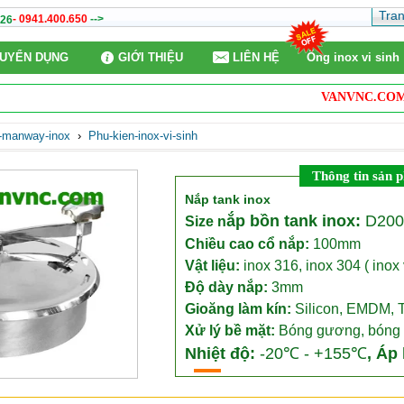
Tra
- 0941.400.650
-->
26
UYỂN DỤNG
GIỚI THIỆU
LIÊN HỆ
Ống inox vi sinh
VANVNC.COM
chà
-manway-inox
›
Phu-kien-inox-vi-sinh
Thông tin sản 
Nắp tank inox
ắp bồn tank inox
:
D200
Size n
Chiều cao cổ nắp:
100mm
Vật liệu:
inox 316, inox 304 ( inox
Độ dày nắp:
3mm
Gioăng làm kín:
Silicon, EMDM, T
Xử lý bề mặt:
Bóng gương, bóng 
Nhiệt độ:
-20℃ - +155℃
,
Áp 