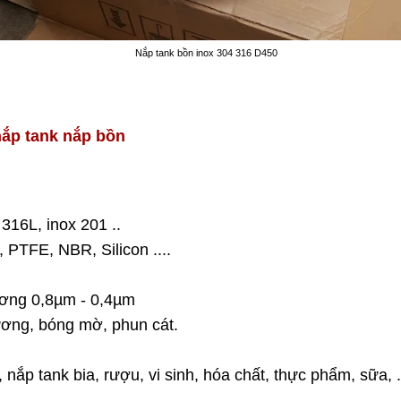
Nắp tank bồn inox 304 316 D450
nắp tank nắp bồn
 316L, inox 201 ..
PTFE, NBR, Silicon ....
ơng 0,8
µm - 0,4
µm
ơng, bóng mờ, phun cát.
nắp tank bia, rượu, vi sinh, hóa chất, thực phẩm, sữa, .