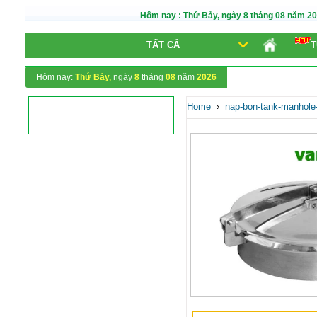
Hôm nay :
Thứ Bảy,
ngày
8
tháng
08
năm
20
TẤT CẢ
T
Hôm nay:
Thứ Bảy,
ngày
8
tháng
08
năm
2026
Home
›
nap-bon-tank-manhole