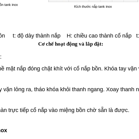
ồn tank inox
Kích thước nắp tank inox
ồn t: độ dày thành nắp H: chiều cao thành cổ nắp t1
Cơ chế hoạt động và lắp đặt:
g:
 bề mặt nắp đóng chặt khít với cổ nắp bồn. Khóa tay vặ
y vặn lỏng ra, tháo khóa khỏi thanh ngang. Xoay thanh
hàn trực tiếp cổ nắp vào miệng bồn chờ sẵn là được.
nox