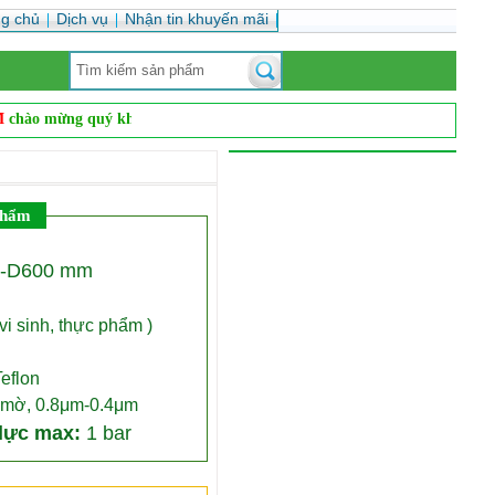
ng chủ
Dịch vụ
Nhận tin khuyến mãi
o mừng quý khách
Vanvnc.com là đơn vị hàng đầu cung cấp vật tư phụ ki
phẩm
-D600 mm
 vi sinh, thực phẩm )
eflon
mờ, 0.8μm-0.4μm
lực max:
1
bar