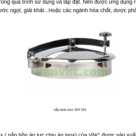
trong quá trình sử dụng và lắp đặt. Nên được ứng dụng r
ước ngọt, giải khát...Hoặc các ngành hóa chất, dược ph
nắp tank inox 304 316
x ( nắp bồn áp lực chịu áp inox) của VNC được sản xuất