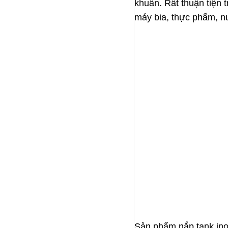
khuẩn. Rất thuận tiện 
máy bia, thực phẩm, n
Sản phẩm nắp tank ino