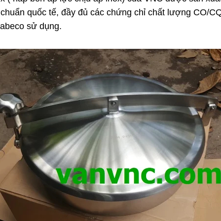
êu chuẩn quốc tế, đầy đủ các chứng chỉ chất lượng CO/
Habeco sử dụng.