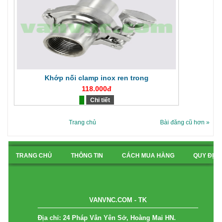
Khớp nối clamp inox ren trong
118.000đ
Chi tiết
Trang chủ
Bài đăng cũ hơn »
TRANG CHỦ
THÔNG TIN
CÁCH MUA HÀNG
QUY ĐỊN
BẢN ĐỒ
VANVNC.COM - TK
Địa chỉ: 24 Pháp Vân Yên Sở, Hoàng Mai HN.