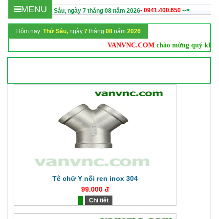
MENU
- 0941.400.650
-->
Hôm nay :
Thứ Sáu,
ngày
7
tháng
08
năm
2026
Hôm nay:
Thứ Sáu,
ngày
7
tháng
08
năm
2026
VANVNC.COM
chào mừng quý khách
Tê chữ Y nối ren inox 304
99.000 đ
Chi tiết