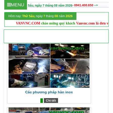
MENU
- 0941.400.650
-->
Hôm nay :
Thứ Sáu,
ngày
7
tháng
08
năm
2026
Hôm nay:
Thứ Sáu,
ngày
7
tháng
08
năm
2026
VANVNC.COM
chào mừng quý khách
Vanvnc.com là đơn vị hàn
Các phương pháp hàn inox
Chi tiết