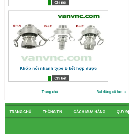
Chi tiết
Khớp nối nhanh type B kết hợp được
Chi tiết
Trang chủ
Bài đăng cũ hơn »
TRANG CHỦ
THÔNG TIN
CÁCH MUA HÀNG
QUY ĐỊN
BẢN ĐỒ