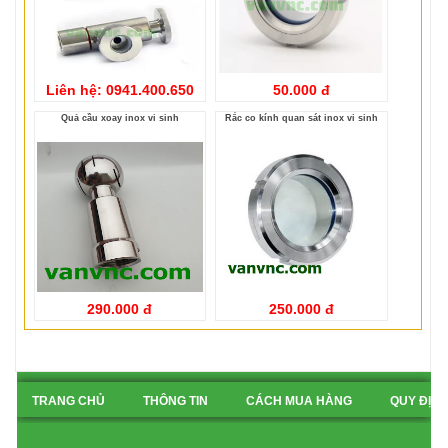
Liên hệ: 0941.400.650
50.000 đ
Quả cầu xoay inox vi sinh
Rắc co kính quan sát inox vi sinh
290.000 đ
250.000 đ
TRANG CHỦ
THÔNG TIN
CÁCH MUA HÀNG
QUY ĐỊN
BẢN ĐỒ