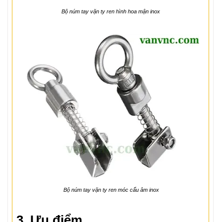
Bộ núm tay vặn ty ren hình hoa mận inox
Bộ núm tay vặn ty ren móc cẩu âm inox
3. Ưu điểm