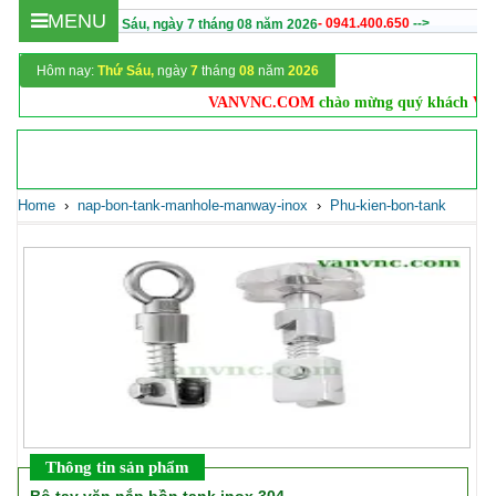
MENU
- 0941.400.650
-->
Hôm nay :
Thứ Sáu,
ngày
7
tháng
08
năm
2026
Hôm nay:
Thứ Sáu,
ngày
7
tháng
08
năm
2026
VANVNC.COM
chào mừng quý khách
Vanvnc
Home
›
nap-bon-tank-manhole-manway-inox
›
Phu-kien-bon-tank
Thông tin sản phẩm