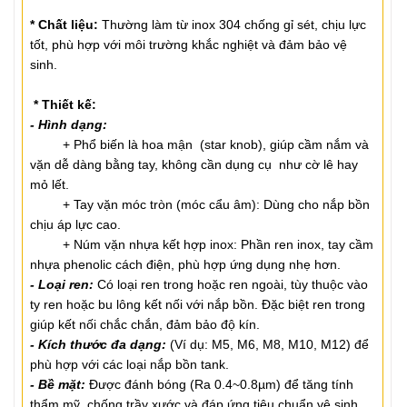
* Chất liệu:
Thường làm từ inox 304 chống gỉ sét, chịu lực
tốt, phù hợp với môi trường khắc nghiệt và đảm bảo vệ
sinh.
* Thiết kế:
- Hình dạng:
+ Phổ biến là hoa mận (star knob), giúp cầm nắm và
vặn dễ dàng bằng tay, không cần dụng cụ như cờ lê hay
mỏ lết.
+ Tay vặn móc tròn (móc cẩu âm): Dùng cho nắp bồn
chịu áp lực cao.
+ Núm vặn nhựa kết hợp inox: Phần ren inox, tay cầm
nhựa phenolic cách điện, phù hợp ứng dụng nhẹ hơn.
- Loại ren:
Có loại ren trong hoặc ren ngoài, tùy thuộc vào
ty ren hoặc bu lông kết nối với nắp bồn. Đặc biệt ren trong
giúp kết nối chắc chắn, đảm bảo độ kín.
- Kích thước đa dạng:
(Ví dụ: M5, M6, M8, M10, M12) để
phù hợp với các loại nắp bồn tank.
- Bề mặt:
Được đánh bóng (Ra 0.4~0.8
µm) để tăng tính
thẩm mỹ, chống trầy xước và đáp ứng tiêu chuẩn vệ sinh