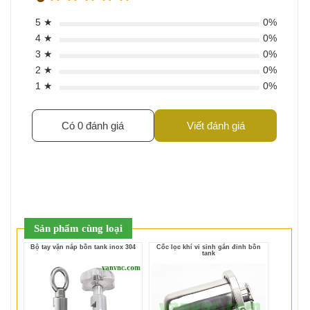
5 ★
0%
4 ★
0%
3 ★
0%
2 ★
0%
1 ★
0%
Có 0 đánh giá
Viết đánh giá
Sản phẩm cùng loại
Bộ tay vặn nắp bồn tank inox 304
Cốc lọc khí vi sinh gắn đỉnh bồn
tank