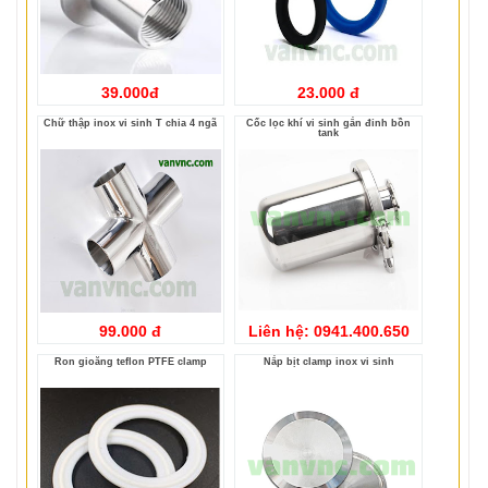
39.000đ
23.000 đ
Chữ thập inox vi sinh T chia 4 ngã
Cốc lọc khí vi sinh gắn đỉnh bồn
tank
99.000 đ
Liên hệ: 0941.400.650
Ron gioăng teflon PTFE clamp
Nắp bịt clamp inox vi sinh