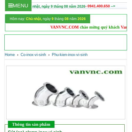
MENU
- 0941.400.650
-->
Hôm nay :
Chủ nhật,
ngày
9
tháng
08
năm
2026
Hôm nay:
Chủ nhật,
ngày
9
tháng
08
năm
2026
VANVNC.COM
chào mừng quý khách
Vanvnc.com
Home
›
Co-inox-vi-sinh
›
Phu-kien-inox-vi-sinh
Thông tin sản phẩm