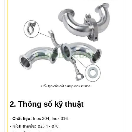
Cấu tạo của cút clamp inox vi sinh
2. Thông số kỹ thuật
- Chất liệu:
Inox 304, Inox 316.
ø
ø
- Kích thước:
25.4 -
76.