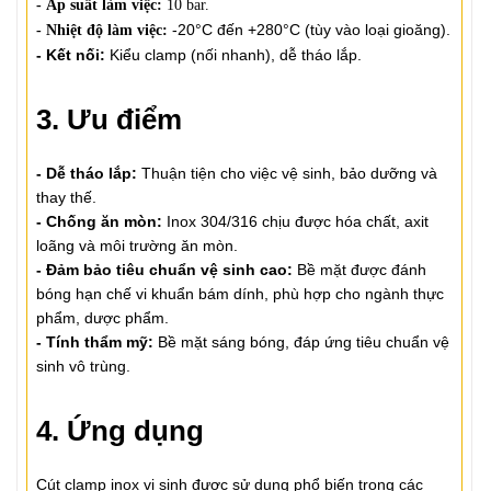
- Áp suất làm việc:
10 bar.
-20°C đến +280°C (tùy vào loại gioăng).
- Nhiệt độ làm việc:
- Kết nối:
Kiểu clamp (nối nhanh), dễ tháo lắp.
3. Ưu điểm
- Dễ tháo lắp:
Thuận tiện cho việc vệ sinh, bảo dưỡng và
thay thế.
- Chống ăn mòn:
Inox 304/316 chịu được hóa chất, axit
loãng và môi trường ăn mòn.
- Đảm bảo tiêu chuẩn vệ sinh cao:
Bề mặt được đánh
bóng hạn chế vi khuẩn bám dính, phù hợp cho ngành thực
phẩm, dược phẩm.
- Tính thẩm mỹ:
Bề mặt sáng bóng, đáp ứng tiêu chuẩn vệ
sinh vô trùng.
4. Ứng dụng
Cút clamp inox vi sinh được sử dụng phổ biến trong các