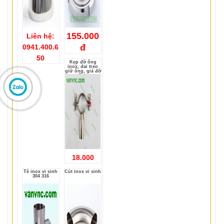
155.000
Liên hệ:
đ
0941.400.6
50
Kẹp đỡ ống
inox, đai treo
giữ ống, giá đỡ
ống
18.000
Tê inox vi sinh
Cút inox vi sinh
304 316