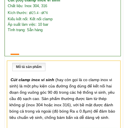
Cút (co) clamp inox vi sinh
Chất liệu: Inox 304, 316
ø
ø
Kích thước:
25.4 -
76
Kiểu kết nối: Kết nối clamp
Áp suất làm việc: 10 bar
Tình trạng: Sẵn hàng
Mô tả sản phẩm
Cút clamp inox vi sinh
(hay còn gọi là co clamp inox vi
sinh) là một phụ kiện của đường ống dùng để kết nối hai
đoạn ống vuông góc 90 độ trong các hệ thống vi sinh, yêu
cầu độ sạch cao. Sản phẩm thường được làm từ thép
không gỉ (inox 304 hoặc inox 316), với bề mặt được đánh
bóng cả trong và ngoài (độ bóng Ra
≤ 0.8µm) để đảm bảo
tiêu chuẩn vệ sinh, chống bám bẩn và dễ dàng vệ sinh.