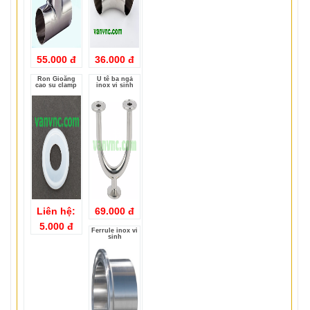
55.000 đ
36.000 đ
Ron Gioăng
U tê ba ngả
cao su clamp
inox vi sinh
Liên hệ:
69.000 đ
5.000 đ
Ferrule inox vi
sinh