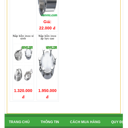
Giá:
22.000 đ
Nắp bồn inox vi
Nắp bồn inox
sinh
áp lực cao
1.320.000
1.950.000
đ
đ
TRANG CHỦ
THÔNG TIN
CÁCH MUA HÀNG
QUY ĐỊN