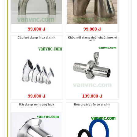
99.000 đ
99.000 đ
Cút (co) clamp inox vi sinh
Khớp nối clamp đuôi chuột inox vi
sinh
99.000 đ
139.000 đ
Mặt clamp ren trong inox
Ron gioăng rắc co vi sinh