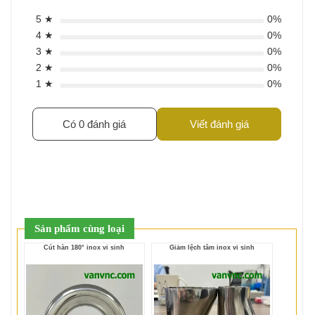
5 ★
0%
4 ★
0%
3 ★
0%
2 ★
0%
1 ★
0%
Có 0 đánh giá
Viết đánh giá
Sản phẩm cùng loại
Cút hàn 180° inox vi sinh
Giảm lệch tâm inox vi sinh