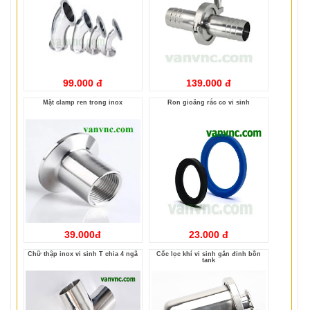
99.000 đ
139.000 đ
Mặt clamp ren trong inox
Ron gioăng rắc co vi sinh
39.000đ
23.000 đ
Chữ thập inox vi sinh T chia 4 ngã
Cốc lọc khí vi sinh gắn đỉnh bồn
tank