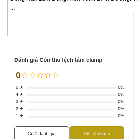
...
Đánh giá Côn thu lệch tâm clamp
0
5 ★
0%
4 ★
0%
3 ★
0%
2 ★
0%
1 ★
0%
Có 0 đánh giá
Viết đánh giá