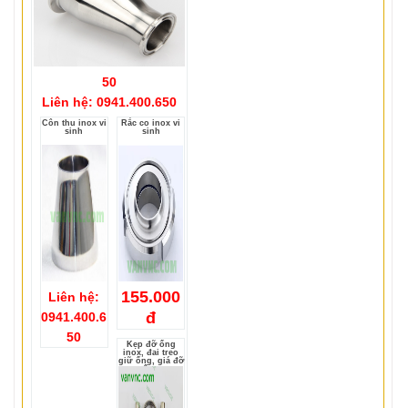
50
Liên hệ: 0941.400.650
Côn thu inox vi
Rắc co inox vi
sinh
sinh
155.000
Liên hệ:
đ
0941.400.6
50
Kẹp đỡ ống
inox, đai treo
giữ ống, giá đỡ
ống