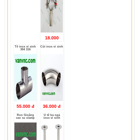
18.000
Tê inox vi sinh
Cút inox vi sinh
304 316
55.000 đ
36.000 đ
Ron Gioăng
U tê ba ngả
cao su clamp
inox vi sinh