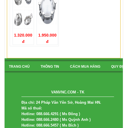
1.320.000
1.950.000
đ
đ
TRANG CHỦ
THÔNG TIN
CÁCH MUA HÀNG
QUY ĐỊN
BẢN ĐỒ
VANVNC.COM - TK
Địa chỉ: 24 Pháp Vân Yên Sở, Hoàng Mai HN.
Mã số thuế:
Hotline: 088.666.4291 ( Ms Đông )
Hotline: 088.666.2480 ( Ms Quỳnh Anh )
Hotline: 088.666.5457 ( Ms Bích )