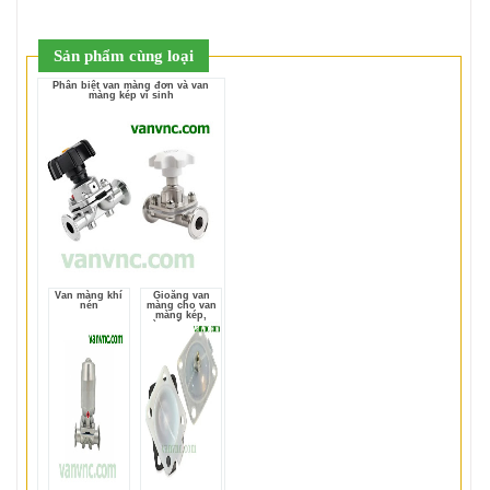
Sản phẩm cùng loại
Phân biệt van màng đơn và van
màng kép vi sinh
Van màng khí
Gioăng van
nén
màng cho van
màng kép,
màng đơn inox
vi sinh