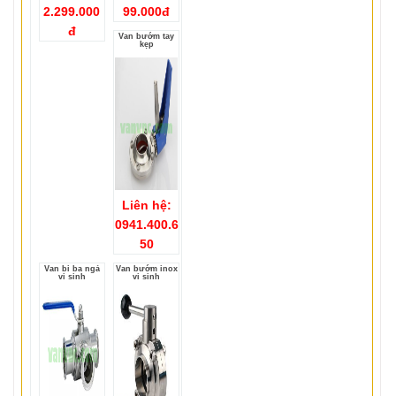
2.299.000
99.000đ
đ
Van bướm tay
kẹp
Liên hệ:
0941.400.6
50
Van bi ba ngả
Van bướm inox
vi sinh
vi sinh