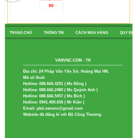
50
TRANG CHỦ
THÔNG TIN
CÁCH MUA HÀNG
QUY ĐỊN
BẢN ĐỒ
VANVNC.COM - TK
Địa chỉ: 24 Pháp Vân Yên Sở, Hoàng Mai HN.
Mã số thuế:
Hotline: 088.666.4291 ( Ms Đông )
Hotline: 088.666.2480 ( Ms Quỳnh Anh )
Hotline: 088.666.5457 ( Ms Bích )
Hotline: 0941.400.650 ( Mr Kiên )
Email: pkd.vanvnc@gmail.com
Website đã đăng kí với Bộ Công Thương