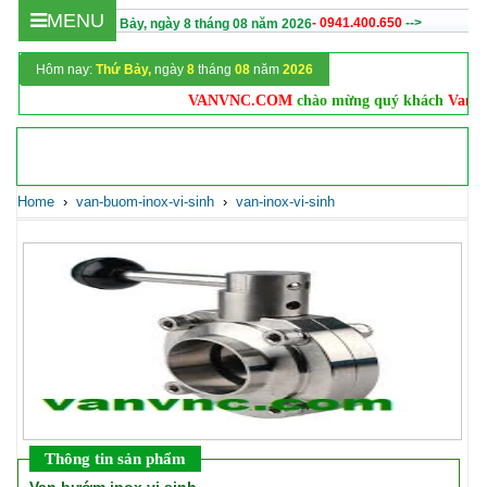
MENU
- 0941.400.650
-->
Hôm nay :
Thứ Bảy,
ngày
8
tháng
08
năm
2026
Hôm nay:
Thứ Bảy,
ngày
8
tháng
08
năm
2026
VANVNC.COM
chào mừng quý khách
Vanvnc.
Home
›
van-buom-inox-vi-sinh
›
van-inox-vi-sinh
Thông tin sản phẩm