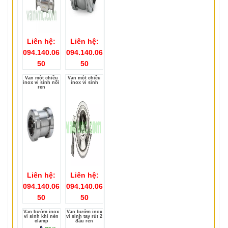
Liên hệ:
Liên hệ:
094.140.06
094.140.06
50
50
Van một chiều
Van một chiều
inox vi sinh nối
inox vi sinh
ren
Liên hệ:
Liên hệ:
094.140.06
094.140.06
50
50
Van bướm inox
Van bướm inox
vi sinh khí nén
vi sinh tay rút 2
clamp
đầu ren