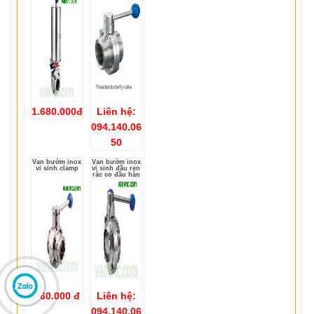
1.680.000đ
Liên hệ:
094.140.06
50
Van bướm inox
Van bướm inox
vi sinh clamp
vi sinh đầu ren
rắc co đầu hàn
360.000 đ
Liên hệ:
094.140.06