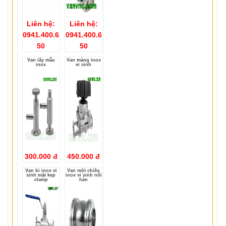
Liên hệ:
Liên hệ:
0941.400.6
0941.400.6
50
50
Van lấy mẫu
Van màng inox
inox
vi sinh
300.000 đ
450.000 đ
Van bi inox vi
Van một chiều
sinh mặt kẹp
inox vi sinh nối
clamp
hàn