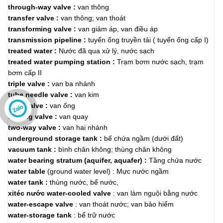
through-way valve :
van thông
transfer valve :
van thông; van thoát
transforming valve :
van giảm áp, van điều áp
transmission pipeline :
tuyến ống truyền tải ( tuyến ống cấp I)
treated water :
Nước đã qua xử lý, nước sạch
treated water pumping station :
Trạm bơm nước sạch, trạm
bơm cấp II
triple valve :
van ba nhánh
tube needle valve :
van kim
tube valve :
van ống
turning valve :
van quay
two-way valve :
van hai nhánh
underground storage tank :
bể chứa ngầm (dưới đất)
vacuum tank :
bình chân không; thùng chân không
water bearing stratum (aquifer, aquafer) :
Tầng chứa nước
water table
(ground water level) : Mực nước ngầm
water tank :
thùng nước, bể nước,
xitéc nước water-cooled valve
: van làm nguội bằng nước
water-escape valve
: van thoát nước; van bảo hiểm
water-storage tank
: bể trữ nước