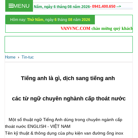
MENU
- 0941.400.650
-->
Hôm nay :
Thứ Năm,
ngày
6
tháng
08
năm
2026
Hôm nay:
Thứ Năm,
ngày
6
tháng
08
năm
2026
VANVNC.COM
chào mừng quý khách
Vanv
Home
›
Tin-tuc
Tiếng anh là gì, dịch sang tiếng anh
các từ ngữ chuyên nghành cấp thoát nước
Một số thuật ngữ Tiếng Anh dùng trong chuyên ngành cấp
thoát nước ENGLISH - VIỆT NAM
Tên kỹ thuật & thông dụng của phụ kiện van đường ống inox