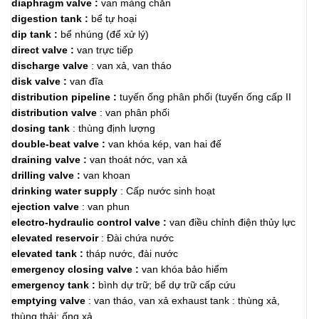
diaphragm valve :
van màng chắn
digestion tank :
bể tự hoại
dip tank :
bể nhúng (để xử lý)
direct valve :
van trực tiếp
discharge valve
: van xả, van tháo
disk valve :
van đĩa
distribution pipeline :
tuyến ống phân phối (tuyến ống cấp II
distribution valve
: van phân phối
dosing tank
: thùng định lượng
double-beat valve :
van khóa kép, van hai đế
draining valve :
van thoát nớc, van xả
drilling valve :
van khoan
drinking water supply
: Cấp nước sinh hoạt
ejection valve
: van phun
electro-hydraulic control valve :
van điều chỉnh điện thủy lực
elevated reservoir
: Đài chứa nước
elevated tank :
tháp nước, đài nước
emergency closing valve :
van khóa bảo hiểm
emergency tank :
bình dự trữ; bể dự trữ cấp cứu
emptying valve
: van tháo, van xả exhaust tank : thùng xả,
thùng thải; ống xả