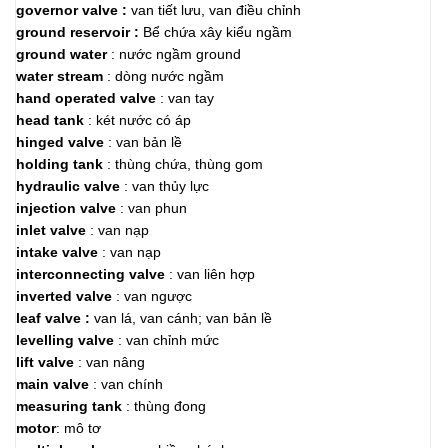
governor valve :
van tiết lưu, van điều chỉnh
ground reservoir :
Bể chứa xây kiểu ngầm
ground water
: nước ngầm ground
water stream
: dòng nước ngầm
hand operated valve
: van tay
head tank
: két nước có áp
hinged valve
: van bản lề
holding tank
: thùng chứa, thùng gom
hydraulic valve
: van thủy lực
injection valve
: van phun
inlet valve
: van nạp
intake valve
: van nạp
interconnecting valve
: van liên hợp
inverted valve
: van ngược
leaf valve :
van lá, van cánh; van bản lề
levelling valve
: van chỉnh mức
lift valve
: van nâng
main valve
: van chính
measuring tank
: thùng đong
motor
: mô tơ