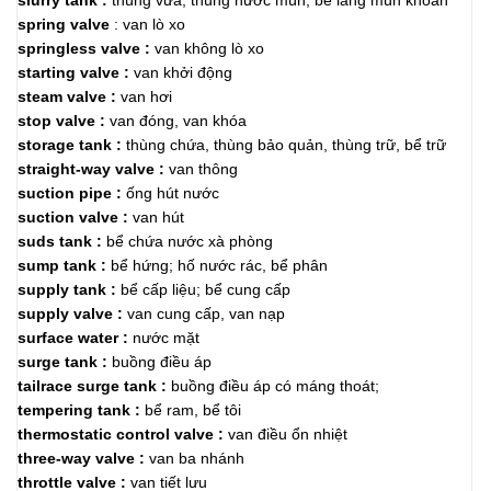
slurry tank :
thùng vữa; thùng nước mùn; bể lắng mùn khoan
spring valve
: van lò xo
springless valve :
van không lò xo
starting valve :
van khởi động
steam valve :
van hơi
stop valve :
van đóng, van khóa
storage tank :
thùng chứa, thùng bảo quản, thùng trữ, bể trữ
straight-way valve :
van thông
suction pipe :
ống hút nước
suction valve :
van hút
suds tank :
bể chứa nước xà phòng
sump tank :
bể hứng; hố nước rác, bể phân
supply tank :
bể cấp liệu; bể cung cấp
supply valve :
van cung cấp, van nạp
surface water :
nước mặt
surge tank :
buồng điều áp
tailrace surge tank :
buồng điều áp có máng thoát;
tempering tank :
bể ram, bể tôi
thermostatic control valve :
van điều ổn nhiệt
three-way valve :
van ba nhánh
throttle valve :
van tiết lưu