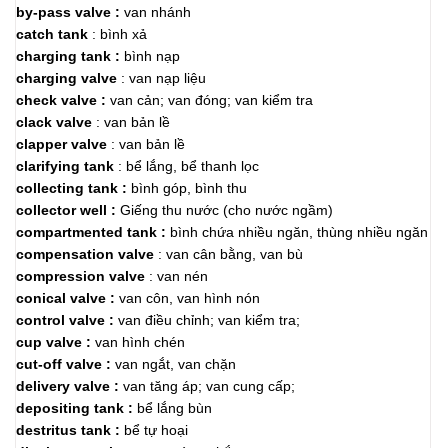
by-pass valve :
van nhánh
catch tank
: bình xả
charging tank :
bình nạp
charging valve
: van nạp liệu
check valve :
van cản; van đóng; van kiểm tra
clack valve
: van bản lề
clapper valve
: van bản lề
clarifying tank
: bể lắng, bể thanh lọc
collecting tank :
bình góp, bình thu
collector well :
Giếng thu nước (cho nước ngầm)
compartmented tank :
bình chứa nhiều ngăn, thùng nhiều ngăn
compensation valve
: van cân bằng, van bù
compression valve
: van nén
conical valve :
van côn, van hình nón
control valve :
van điều chỉnh; van kiểm tra;
cup valve :
van hình chén
cut-off valve :
van ngắt, van chặn
delivery valve :
van tăng áp; van cung cấp;
depositing tank :
bể lắng bùn
destritus tank :
bể tự hoại