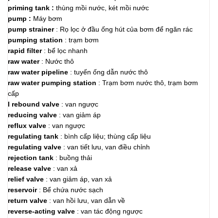
priming tank :
thùng mồi nước, két mồi nước
pump :
Máy bơm
pump strainer
: Rọ lọc ở đầu ống hút của bơm để ngăn rác
pumping station
: trạm bơm
rapid filter
: bể lọc nhanh
raw water
: Nước thô
raw water pipeline
: tuyến ống dẫn nước thô
raw water pumping station
: Trạm bơm nước thô, trạm bơm
cấp
I rebound valve
: van ngược
reducing valve
: van giảm áp
reflux valve
: van ngược
regulating tank
: bình cấp liệu; thùng cấp liệu
regulating valve
: van tiết lưu, van điều chỉnh
rejection tank
: buồng thải
release valve
: van xả
relief valve
: van giảm áp, van xả
reservoir
: Bể chứa nước sạch
return valve
: van hồi lưu, van dẫn về
reverse-acting valve
: van tác động ngược