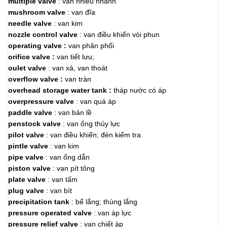
multiple valve
: van nhiều nhánh
mushroom valve
: van đĩa
needle valve
: van kim
nozzle control valve
: van điều khiển vòi phun
operating valve :
van phân phối
orifice valve :
van tiết lưu;
oulet valve
: van xả, van thoát
overflow valve :
van tràn
overhead storage water tank :
tháp nước có áp
overpressure valve
: van quá áp
paddle valve
: van bản lề
penstock valve
: van ống thủy lực
pilot valve
: van điều khiển; đèn kiểm tra
pintle valve
: van kim
pipe valve
: van ống dẫn
piston valve
: van pít tông
plate valve
: van tấm
plug valve
: van bít
precipitation tank
: bể lắng; thùng lắng
pressure operated valve
: van áp lực
pressure relief valve
: van chiết áp