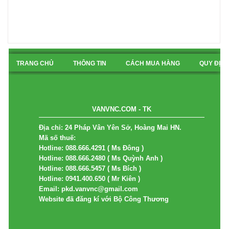
TRANG CHỦ
THÔNG TIN
CÁCH MUA HÀNG
QUY ĐỊN
BẢN ĐỒ
VANVNC.COM - TK
Địa chỉ: 24 Pháp Vân Yên Sở, Hoàng Mai HN.
Mã số thuế:
Hotline: 088.666.4291 ( Ms Đông )
Hotline: 088.666.2480 ( Ms Quỳnh Anh )
Hotline: 088.666.5457 ( Ms Bích )
Hotline: 0941.400.650 ( Mr Kiên )
Email: pkd.vanvnc@gmail.com
Website đã đăng kí với Bộ Công Thương