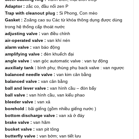
Adaptor :
zắc co, đầu nối zen P
Trap with cleanout plug :
Si Phong, Con mèo
Gasket :
Zoăng cao su Các từ khóa thông dụng được dùng
trong hệ thống cấp thoát nước
adjusting valve :
van điều chỉnh
air-operated valve :
van khí nén
alarm valve :
van báo động
amplifying valve :
đèn khuếch đại
angle valve :
van góc automatic valve : van tự động
auxiliaty tank :
bình phụ; thùng phụ back valve : van ngược
balanced needle valve :
van kim cân bằng
balanced valve :
van cân bằng
ball and lever valve :
van hình cầu – đòn bẩy
ball valve :
van hình cầu, van kiểu phao
bleeder valve :
van xả
borehold :
bãi giếng (gồm nhiều giếng nước )
bottom discharge valve :
van xả ở đáy
brake valve :
van hãm
bucket valve :
van pit tông
butterfly valve :
van bớm; van tiết lưu