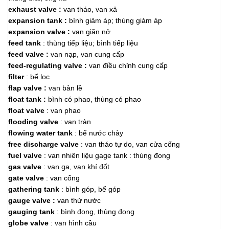
exhaust valve :
van tháo, van xả
expansion tank :
bình giảm áp; thùng giảm áp
expansion valve :
van giãn nở
feed tank
: thùng tiếp liệu; bình tiếp liệu
feed valve :
van nạp, van cung cấp
feed-regulating valve :
van điều chỉnh cung cấp
filter
: bể lọc
flap valve :
van bản lề
float tank :
bình có phao, thùng có phao
float valve
: van phao
flooding valve
: van tràn
flowing water tank
: bể nước chảy
free discharge valve
: van tháo tự do, van cửa cống
fuel valve
: van nhiên liệu gage tank : thùng đong
gas valve
: van ga, van khí đốt
gate valve
: van cổng
gathering tank
: bình góp, bể góp
gauge valve :
van thử nước
gauging tank
: bình đong, thùng đong
globe valve
: van hình cầu