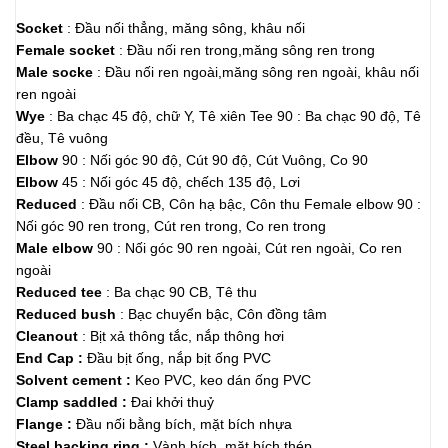
Socket
: Đầu nối thẳng, măng sông, khâu nối
Female socket
: Đầu nối ren trong,măng sông ren trong
Male socke
: Đầu nối ren ngoài,măng sông ren ngoài, khâu nối
ren ngoài
Wye
: Ba chạc 45 độ, chữ Y, Tê xiên Tee 90 : Ba chạc 90 độ, Tê
đều, Tê vuông
Elbow
90 : Nối góc 90 độ, Cút 90 độ, Cút Vuông, Co 90
Elbow
45 : Nối góc 45 độ, chếch 135 độ, Lơi
Reduced
: Đầu nối CB, Côn hạ bậc, Côn thu Female elbow 90 :
Nối góc 90 ren trong, Cút ren trong, Co ren trong
Male elbow
90 : Nối góc 90 ren ngoài, Cút ren ngoài, Co ren
ngoài
Reduced tee
: Ba chạc 90 CB, Tê thu
Reduced bush
: Bạc chuyển bậc, Côn đồng tâm
Cleanout
: Bịt xả thông tắc, nắp thông hơi
End Cap :
Đầu bịt ống, nắp bịt ống PVC
Solvent cement :
Keo PVC, keo dán ống PVC
Clamp saddled :
Đai khởi thuỷ
Flange :
Đầu nối bằng bích, mặt bích nhựa
Steel backing ring :
Vành bích, mặt bích thép