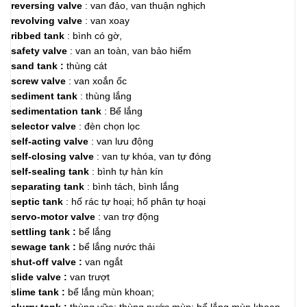
reversing valve
: van đảo, van thuận nghịch
revolving valve
: van xoay
ribbed tank
: bình có gờ,
safety valve
: van an toàn, van bảo hiểm
sand tank :
thùng cát
screw valve
: van xoắn ốc
sediment tank
: thùng lắng
sedimentation tank
: Bể lắng
selector valve
: đèn chọn lọc
self-acting valve
: van lưu động
self-closing valve
: van tự khóa, van tự đóng
self-sealing tank
: bình tự hàn kín
separating tank
: bình tách, bình lắng
septic tank
: hố rác tự hoại; hố phân tự hoại
servo-motor valve
: van trợ động
settling tank :
bể lắng
sewage tank :
bể lắng nước thải
shut-off valve :
van ngắt
slide valve :
van trượt
slime tank :
bể lắng mùn khoan;