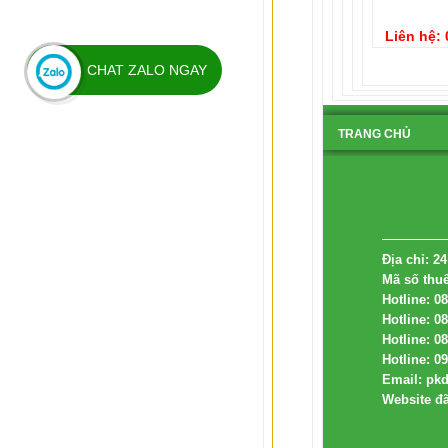
Liên hệ:
CHAT ZALO NGAY
TRANG CHỦ
BẢN ĐỒ
Địa chỉ: 
Mã số thu
Hotline: 0
Hotline: 09
Email: pk
Website đ