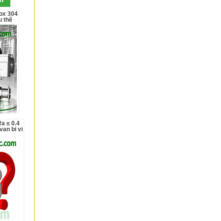
u thế
van bi vi