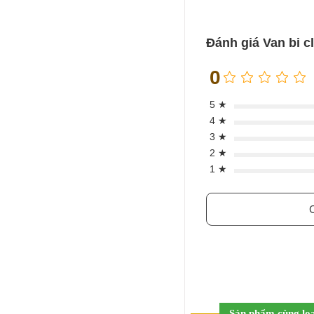
Đánh giá Van bi c
0
5 ★
4 ★
3 ★
2 ★
1 ★
C
Sản phẩm cùng loạ