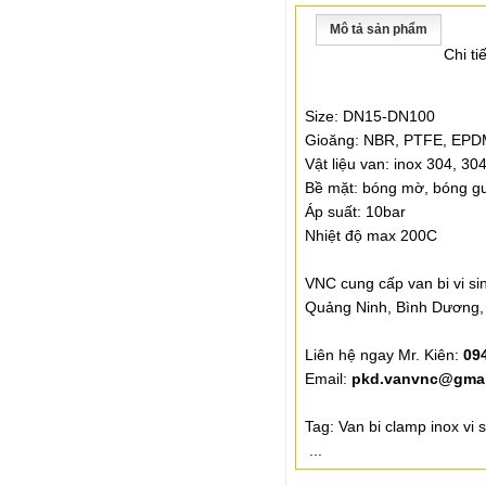
Mô tả sản phẩm
Chi tiế
Size: DN15-DN100
Gioăng: NBR, PTFE, EPD
Vật liệu van: inox 304, 304
Bề mặt: bóng mờ, bóng g
Áp suất: 10bar
Nhiệt độ max 200C
VNC cung cấp van bi vi si
Quảng Ninh, Bình Dương, 
Liên hệ ngay Mr. Kiên:
09
Email:
pkd.vanvnc@gmai
Tag: Van bi clamp inox vi s
...