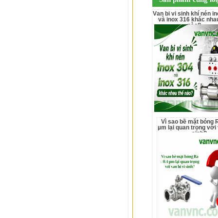
Van bi vi sinh khí nén inox 304
và inox 316 khác nha
nào?
Vì sao bề mặt bóng Ra ≤ 0.4
µm lại quan trọng với 
sinh?