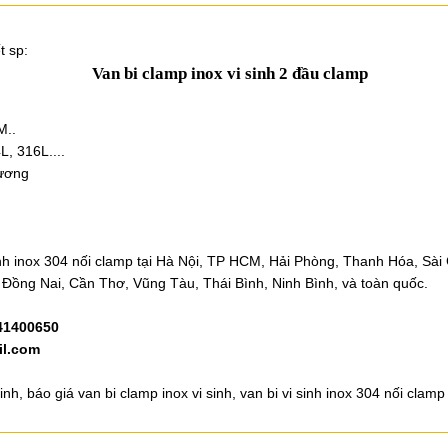
t sp:
Van bi clamp inox vi sinh 2 đầu clamp
M..
L, 316L....
ương
nh inox 304 nối clamp tại Hà Nội, TP HCM, Hải Phòng, Thanh Hóa, Sài
Đồng Nai, Cần Thơ, Vũng Tàu, Thái Bình, Ninh Bình, và toàn quốc.
41400650
l.com
inh, báo giá van bi clamp inox vi sinh, van bi vi sinh inox 304 nối clamp