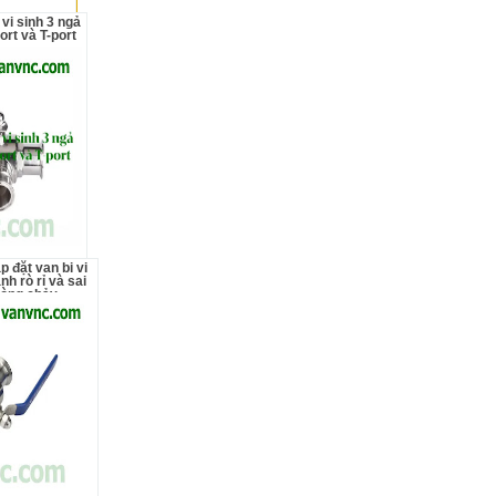
ort và T-port
nh rò rỉ và sai
òng chảy