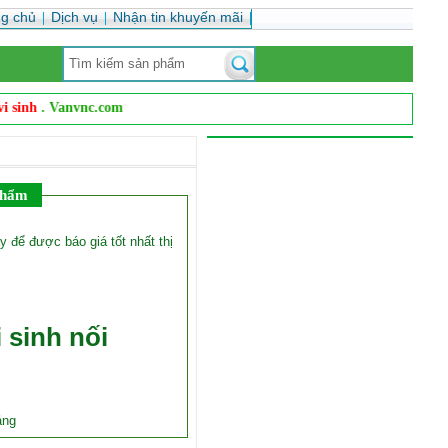
ng chủ
Dịch vụ
Nhận tin khuyến mãi
nh
. Vanvnc.com cung cấp
và phân phối
dây chuyền sản xuất nghành dược p
phẩm
ay để được báo giá tốt nhất thị
 sinh nối
áng