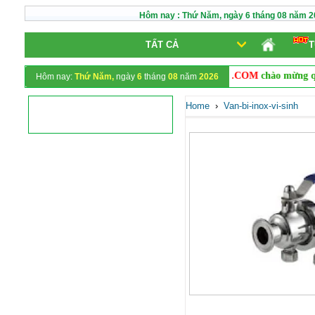
Hôm nay :
Thứ Năm,
ngày
6
tháng
08
năm
2
TẤT CẢ
T
VANVNC.COM
chào mừng quý 
Hôm nay:
Thứ Năm,
ngày
6
tháng
08
năm
2026
Home
›
Van-bi-inox-vi-sinh