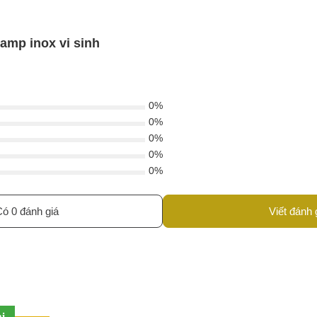
lamp inox vi sinh
0%
0%
0%
0%
0%
ó 0 đánh giá
Viết đánh 
i