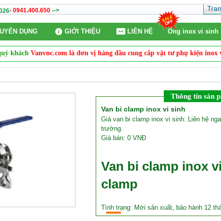
Tra
- 0941.400.650
-->
026
UYỂN DỤNG
GIỚI THIỆU
LIÊN HỆ
Ống inox vi sinh
khách
Vanvnc.com là đơn vị hàng đầu cung cấp vật tư phụ kiện inox vi si
Thông tin sản 
Van bi clamp inox vi sinh
Giá van bi clamp inox vi sinh: Liên hệ ng
trường.
Giá bán: 0 VNĐ
Van bi clamp inox vi
clamp
Tình trạng: Mới sản xuất, bảo hành 12 th