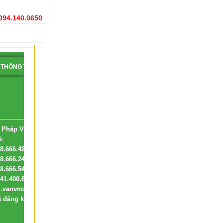
 094.140.0650
THÔNG TIN
CÁCH MUA HÀNG
QUY ĐỊNH CHUNG
TUYỂN C
VANVNC.COM - TK
24 Pháp Vân Yên Sở, Hoàng Mai HN.
ế:
Hotline: 088.666.4291 ( Ms Đông )
Hotline: 088.666.2480 ( Ms Quỳnh Anh )
88.666.5457 ( Ms Bích )
41.400.650 ( Mr Kiên )
d.vanvnc@gmail.com
ã đăng kí với Bộ Công Thương