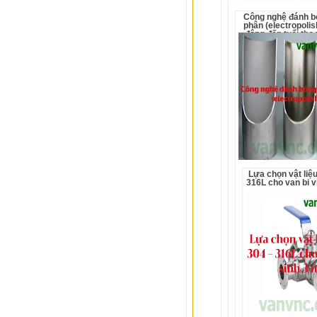
Công nghệ đánh bóng điện
phân (electropolis
động đến tuổi thọ 
sinh
Lựa chọn vật liệu inox 304 -
316L cho van bi v