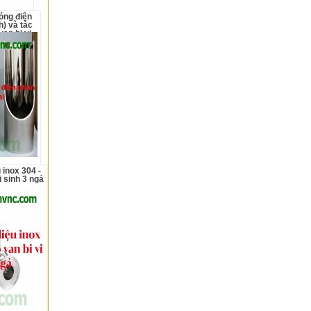
h) và tác
van bi vi
i sinh 3 ngả