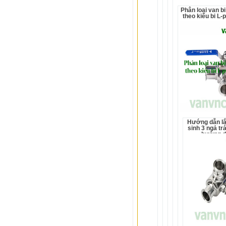
Phân loại van bi vi sinh 3 ngả
theo kiểu bi L-p
Hướng dẫn lắp đặt van bi vi
sinh 3 ngả trá
hướng d