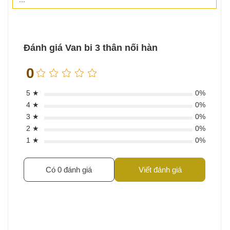
Đánh giá Van bi 3 thân nối hàn
0
5 ★
0%
4 ★
0%
3 ★
0%
2 ★
0%
1 ★
0%
Có 0 đánh giá
Viết đánh giá