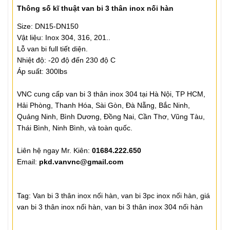
Thông số kĩ thuật van bi 3 thân inox nối hàn
Size: DN15-DN150
Vật liệu: Inox 304, 316, 201..
Lỗ van bi full tiết diện.
Nhiệt độ: -20 độ đến 230 độ C
Áp suất: 300lbs
VNC cung cấp van bi 3 thân inox 304 tại Hà Nội, TP HCM,
Hải Phòng, Thanh Hóa, Sài Gòn, Đà Nẵng, Bắc Ninh,
Quảng Ninh, Bình Dương, Đồng Nai, Cần Thơ, Vũng Tàu,
Thái Bình, Ninh Bình, và toàn quốc.
Liên hệ ngay Mr. Kiên:
01684.222.650
Email:
pkd.vanvnc@gmail.com
Tag: Van bi 3 thân inox nối hàn, van bi 3pc inox nối hàn, giá
van bi 3 thân inox nối hàn, van bi 3 thân inox 304 nối hàn
...