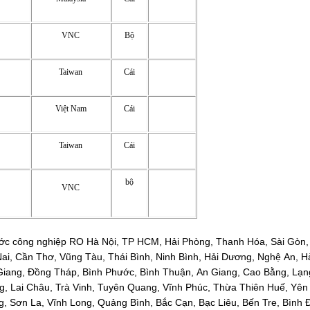
VNC
Bộ
Taiwan
Cái
Việt Nam
Cái
Taiwan
Cái
bộ
VNC
ớc công nghiệp RO Hà Nội, TP HCM, Hải Phòng, Thanh Hóa, Sài Gòn,
ai, Cần Thơ, Vũng Tàu, Thái Bình, Ninh Bình, Hải Dương, Nghệ An, H
Giang, Đồng Tháp, Bình Phước, Bình Thuận, An Giang, Cao Bằng, Lạ
, Lai Châu, Trà Vinh, Tuyên Quang, Vĩnh Phúc, Thừa Thiên Huế, Yê
g, Sơn La, Vĩnh Long, Quảng Bình, Bắc Cạn, Bạc Liêu, Bến Tre, Bình 