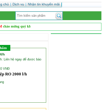
ng chủ
Dịch vụ
Nhận tin khuyến mãi
hào mừng quý khách
Vanvnc.com là đơn vị hàng đầu cung cấp vật tư phụ 
phẩm
l/h
/h: Liên hệ ngay để được báo
: 0 VNĐ
ệp RO 2000 l/h
áng