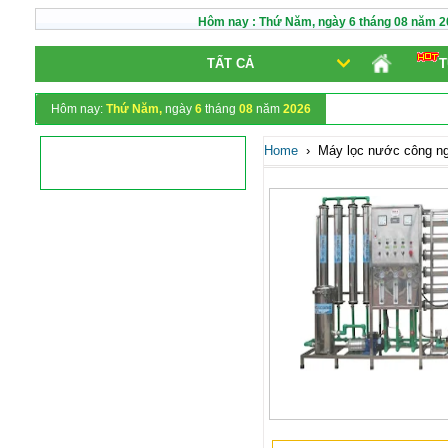
Hôm nay :
Thứ Năm,
ngày
6
tháng
08
năm
2
TẤT CẢ
T
Hôm nay:
Thứ Năm,
ngày
6
tháng
08
năm
2026
Home
›
Máy lọc nước công ng