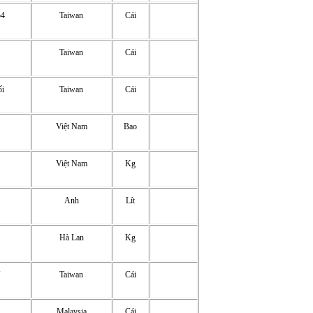
54
Taiwan
Cái
Taiwan
Cái
ối
Taiwan
Cái
Việt Nam
Bao
Việt Nam
Kg
Anh
Lít
Hà Lan
Kg
″
Taiwan
Cái
Malaysia
Cái