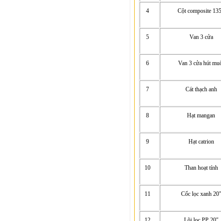
4
Cột composite 13
5
Van 3 cửa
6
Van 3 cửa hút mu
7
Cát thạch anh
8
Hạt mangan
9
Hạt catrion
10
Than hoạt tính
11
Cốc lọc xanh 20
12
Lõi lọc PP 20″