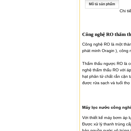
Mô tả sản phẩm
Chi tiế
Công nghệ RO thẩm t
Công nghệ RO là một thành
phát minh Oragin ), công 
Thẩm thấu ngược RO là cô
nghệ thẩm thấu RO với áp 
hạt phân tử chất rắn cặn 
được rửa sạch và tuổi thọ
Máy lọc nước công nghi
Với thiết kế máy bơm áp l
Được xử lý thanh trùng cấ
bảo nguồn nước vô trùng t