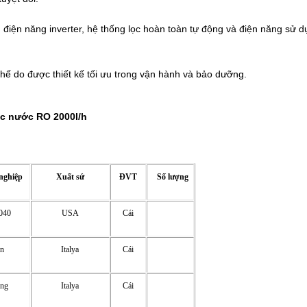
 điện năng inverter, hệ thống lọc hoàn toàn tự động và điện năng sử dụ
ế do được thiết kế tối ưu trong vận hành và bảo dưỡng.
ọc nước RO 2000l/h
 nghiệp
Xuất sứ
ĐVT
Số lượng
040
USA
Cái
ồn
Italya
Cái
ứng
Italya
Cái