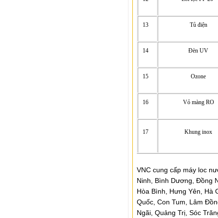
13
Tủ điện
14
Đèn UV
15
Ozone
16
Vỏ màng RO
17
Khung inox
VNC cung cấp máy loc nư
Ninh, Bình Dương, Đồng N
Hòa Bình, Hưng Yên, Hà 
Quốc, Con Tum, Lâm Đồng
Ngãi, Quảng Trị, Sóc Trăn