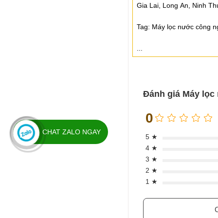
Gia Lai, Long An, Ninh Th
Tag: Máy lọc nước công n
...
Đánh giá Máy lọc
0
CHAT ZALO NGAY
5 ★
4 ★
3 ★
2 ★
1 ★
C