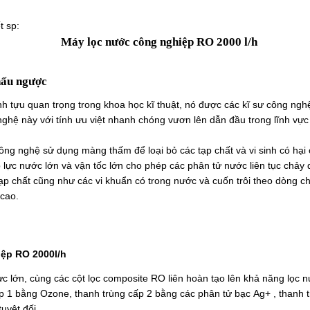
t sp:
Máy lọc nước công nghiệp RO 2000 l/h
hấu ngược
 tựu quan trọng trong khoa học kĩ thuật, nó được các kĩ sư công ngh
nghệ này với tính ưu việt nhanh chóng vươn lên dẫn đầu trong lĩnh vực 
ng nghệ sử dụng màng thấm để loại bỏ các tạp chất và vi sinh có hại
lực nước lớn và vận tốc lớn cho phép các phân tử nước liên tục chảy 
tạp chất cũng như các vi khuẩn có trong nước và cuốn trôi theo dòng c
 cao.
ệp RO 2000l/h
ực lớn, cùng các cột lọc composite RO liên hoàn tạo lên khả năng lọc 
p 1 bằng Ozone, thanh trùng cấp 2 bằng các phân tử bạc Ag+ , thanh 
uyệt đối.