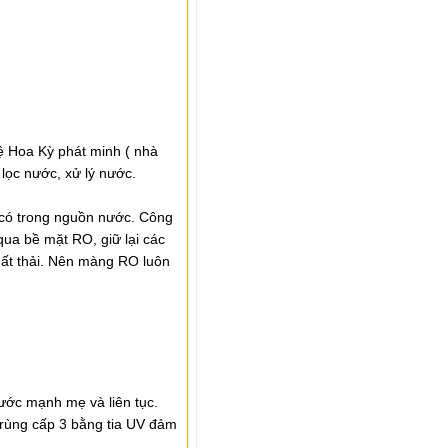
ệ Hoa Kỳ phát minh ( nhà
lọc nước, xử lý nước.
 có trong nguồn nước. Công
qua bề mặt RO, giữ lại các
hất thải. Nên màng RO luôn
nước mạnh mẹ và liên tục.
trùng cấp 3 bằng tia UV đảm