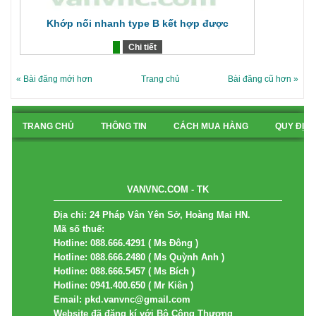
Khớp nối nhanh type B kết hợp được
Chi tiết
« Bài đăng mới hơn
Trang chủ
Bài đăng cũ hơn »
TRANG CHỦ
THÔNG TIN
CÁCH MUA HÀNG
QUY ĐỊN
BẢN ĐỒ
VANVNC.COM - TK
Địa chỉ: 24 Pháp Vân Yên Sở, Hoàng Mai HN.
Mã số thuế:
Hotline: 088.666.4291 ( Ms Đông )
Hotline: 088.666.2480 ( Ms Quỳnh Anh )
Hotline: 088.666.5457 ( Ms Bích )
Hotline: 0941.400.650 ( Mr Kiên )
Email: pkd.vanvnc@gmail.com
Website đã đăng kí với Bộ Công Thương