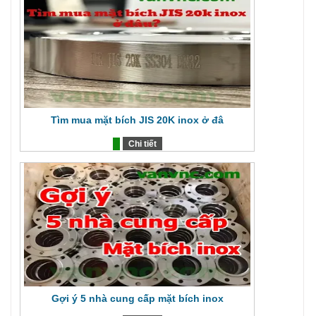
Tìm mua mặt bích JIS 20K inox ở đâ
Chi tiết
Gợi ý 5 nhà cung cấp mặt bích inox