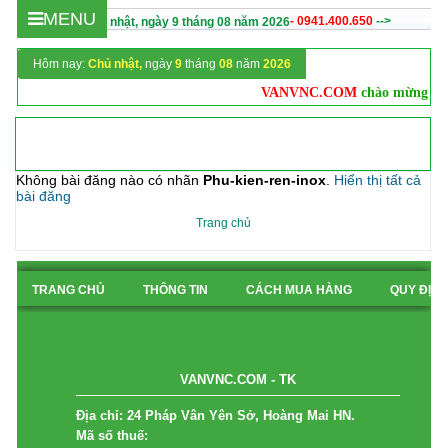
MENU
- 0941.400.650
-->
Hôm nay :
Chủ nhật,
ngày
9
tháng
08
năm
2026
Hôm nay:
Chủ nhật,
ngày
9
tháng
08
năm
2026
VANVNC.COM
chào mừng qu
Không bài đăng nào có nhãn
Phu-kien-ren-inox
.
Hiển thị tất cả
bài đăng
Trang chủ
TRANG CHỦ
THÔNG TIN
CÁCH MUA HÀNG
QUY ĐỊN
BẢN ĐỒ
VANVNC.COM - TK
Địa chỉ: 24 Pháp Vân Yên Sở, Hoàng Mai HN.
Mã số thuế: